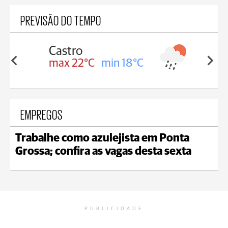
PREVISÃO DO TEMPO
Carambeí
in 18°C
max 21°C
min 18°C
EMPREGOS
Trabalhe como azulejista em Ponta
Grossa; confira as vagas desta sexta
PUBLICIDADE