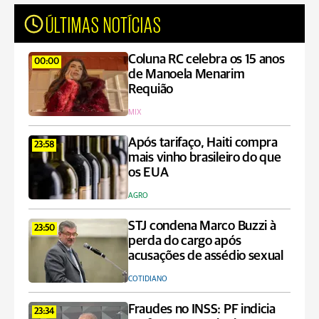
ÚLTIMAS NOTÍCIAS
Coluna RC celebra os 15 anos
00:00
de Manoela Menarim
Requião
MIX
Após tarifaço, Haiti compra
23:58
mais vinho brasileiro do que
os EUA
AGRO
STJ condena Marco Buzzi à
23:50
perda do cargo após
acusações de assédio sexual
COTIDIANO
Fraudes no INSS: PF indicia
23:34