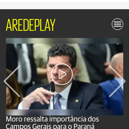
AREDEPLAY
Moro ressalta importância dos
E
Campos Gerais para o Paraná
m