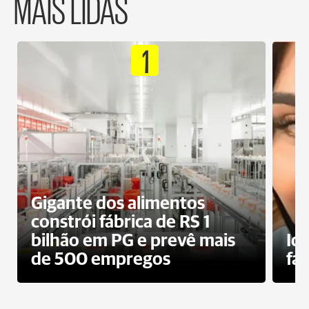
MAIS LIDAS
1
Gigante dos alimentos
constrói fábrica de RS 1
bilhão em PG e prevê mais
Id
de 500 empregos
fa