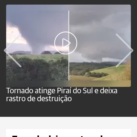
Tornado atinge Piraí do Sul e deixa
H
rastro de destruição
C
m