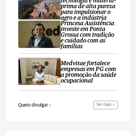
tecnologia e matéria-
prima de alta pureza
para impulsionar o
agro e a indústria
Princesa Assistência
investe em Ponta
Grossa com tradição
e cuidado com as
famílias
Medvitae fortalece
empresas em PG com
a promoção da saúde
ocupacional
Quero divulgar
Ver mais