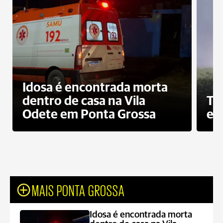
Idosa é encontrada morta
dentro de casa na Vila
To
Odete em Ponta Grossa
e 
MAIS PONTA GROSSA
Idosa é encontrada morta