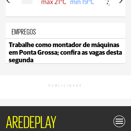
in 19°C
max 20°C
min 19°C
EMPREGOS
Trabalhe como montador de máquinas
em Ponta Grossa; confira as vagas desta
segunda
PUBLICIDADE
AREDEPLAY