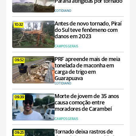
Paraná atingidas por tornado
COTIDIANO
Antes de novo tornado, Piraí
10:32
do Sul teve fenômeno com
danos em 2023
CAMPOS GERAIS
PRF apreende mais de meia
09:52
tonelada de maconha em
carga de trigo em
Guarapuava
COTIDIANO
Morte de jovem de 35 anos
09:39
causa comoção entre
moradores de Carambeí
CAMPOS GERAIS
Tornado deixa rastros de
09:25