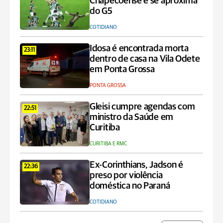
Chapecoense e se aproxima
do G5
COTIDIANO
Idosa é encontrada morta
23:11
dentro de casa na Vila Odete
em Ponta Grossa
PONTA GROSSA
Gleisi cumpre agendas com
22:51
ministro da Saúde em
Curitiba
CURITIBA E RMC
Ex-Corinthians, Jadson é
22:36
preso por violência
doméstica no Paraná
COTIDIANO