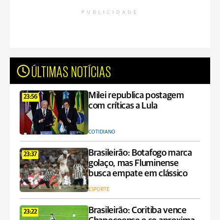
PUBLICIDADE
ÚLTIMAS NOTÍCIAS
Milei republica postagem
23:56
com críticas a Lula
COTIDIANO
Brasileirão: Botafogo marca
23:37
golaço, mas Fluminense
busca empate em clássico
ESPORTE
Brasileirão: Coritiba vence
23:22