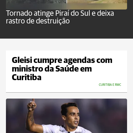
Tornado atinge Piraí do Sul e deixa
H
rastro de destruição
C
m
Gleisi cumpre agendas com
ministro da Saúde em
Curitiba
CURITIBA E RMC