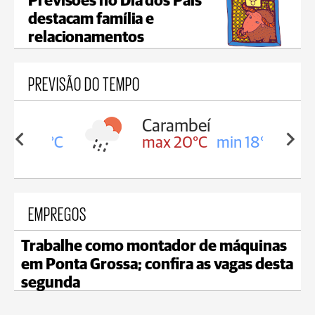
Previsões no Dia dos Pais
destacam família e
relacionamentos
PREVISÃO DO TEMPO
Carambeí
in 18°C
max 20°C
min 18°C
EMPREGOS
Trabalhe como montador de máquinas
em Ponta Grossa; confira as vagas desta
segunda