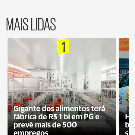
MAIS LIDAS
1
Gigante dos alimentos terá
fábrica de R$ 1 bi em PG e
Ho
prevê mais de 500
bo
empregos
su