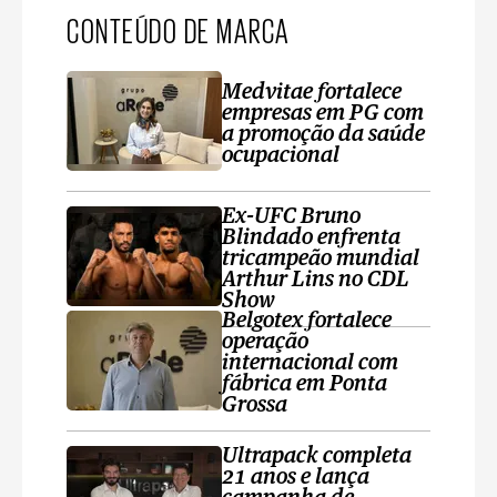
CONTEÚDO DE MARCA
Medvitae fortalece
empresas em PG com
a promoção da saúde
ocupacional
Ex-UFC Bruno
Blindado enfrenta
tricampeão mundial
Arthur Lins no CDL
Show
Belgotex fortalece
operação
internacional com
fábrica em Ponta
Grossa
Ultrapack completa
21 anos e lança