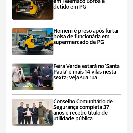
em Telêmaco Borba é
detido em PG
Homem é preso após furtar
bolsa de funcionária em
supermercado de PG
Feira Verde estará no 'Santa
Paula' e mais 14 vilas nesta
sexta; veja sua rua
Conselho Comunitário de
Segurança completa 37
anos e recebe título de
utilidade pública