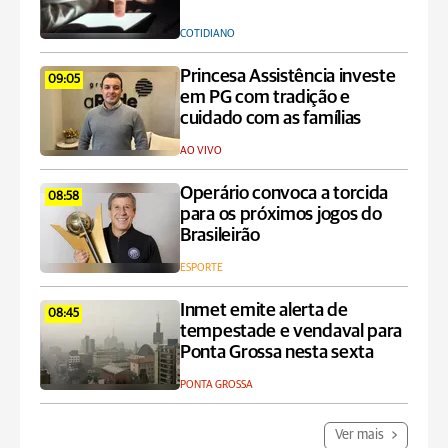
COTIDIANO
Princesa Assistência investe
09:05
em PG com tradição e
cuidado com as famílias
AO VIVO
Operário convoca a torcida
08:58
para os próximos jogos do
Brasileirão
ESPORTE
Inmet emite alerta de
08:45
tempestade e vendaval para
Ponta Grossa nesta sexta
PONTA GROSSA
Ver mais