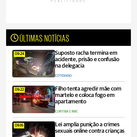
PUBLICIDADE
ÚLTIMAS NOTÍCIAS
Suposto racha termina em
09:24
acidente, prisão e confusão
na delegacia
COTIDIANO
Filho tenta agredir mãe com
09:22
martelo e coloca fogo em
apartamento
CURITIBA E RMC
Lei amplia punição a crimes
09:16
sexuais online contra crianças