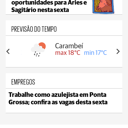
oportunidades para Áries e
Sagitário nesta sexta
PREVISÃO DO TEMPO
Carambeí
in 18°C
max 18°C
min 17°C
EMPREGOS
Trabalhe como azulejista em Ponta
Grossa; confira as vagas desta sexta