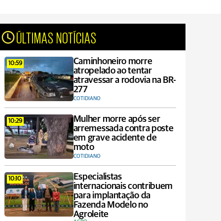
ÚLTIMAS NOTÍCIAS
Caminhoneiro morre
10:59
atropelado ao tentar
atravessar a rodovia na BR-
277
COTIDIANO
Mulher morre após ser
10:29
arremessada contra poste
em grave acidente de
moto
COTIDIANO
Especialistas
10:10
internacionais contribuem
para implantação da
Fazenda Modelo no
Agroleite