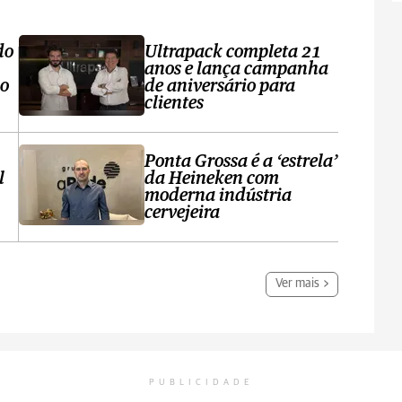
do
Ultrapack completa 21
anos e lança campanha
no
de aniversário para
clientes
Ponta Grossa é a ‘estrela’
l
da Heineken com
moderna indústria
cervejeira
Ver mais
PUBLICIDADE