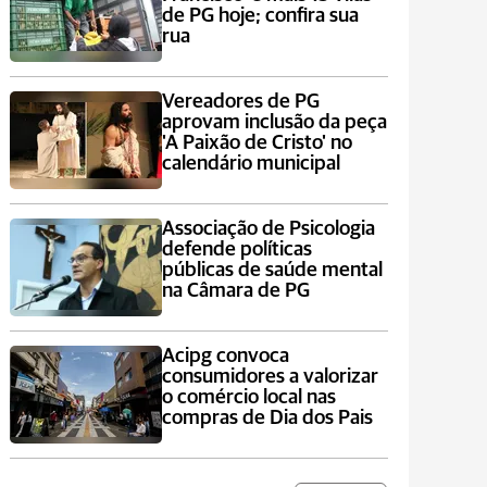
de PG hoje; confira sua
rua
Vereadores de PG
aprovam inclusão da peça
'A Paixão de Cristo' no
calendário municipal
Associação de Psicologia
defende políticas
públicas de saúde mental
na Câmara de PG
Acipg convoca
consumidores a valorizar
o comércio local nas
compras de Dia dos Pais