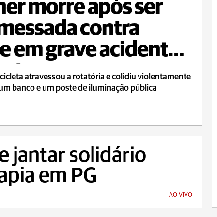
er morre após ser
messada contra
e em grave acidente
moto
icleta atravessou a rotatória e colidiu violentamente
 um banco e um poste de iluminação pública
 jantar solidário
rapia em PG
AO VIVO