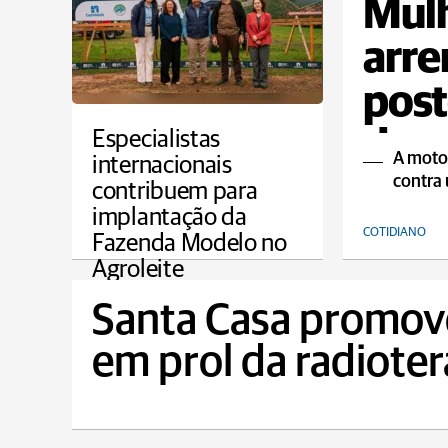
Mulh
arre
post
de 
Especialistas
A motoc
internacionais
contra
contribuem para
implantação da
COTIDIANO
Fazenda Modelo no
Agroleite
AGRO
Santa Casa promove
em prol da radiote