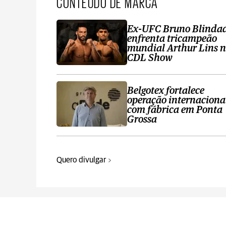
CONTEÚDO DE MARCA
Ex-UFC Bruno Blinda
enfrenta tricampeão
mundial Arthur Lins 
CDL Show
Belgotex fortalece
operação internaciona
com fábrica em Ponta
Grossa
Quero divulgar