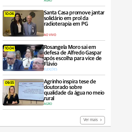
AGRO
Santa Casa promove jantar
10:06
solidário em prol da
radioterapia em PG
AO VIVO
Rosangela Moro sai em
10:04
defesa de Alfredo Gaspar
após escolha para vice de
Flávio
ELEIÇÕES
Agrinho inspira tese de
09:55
doutorado sobre
qualidade da água no meio
rural
AGRO
Ver mais