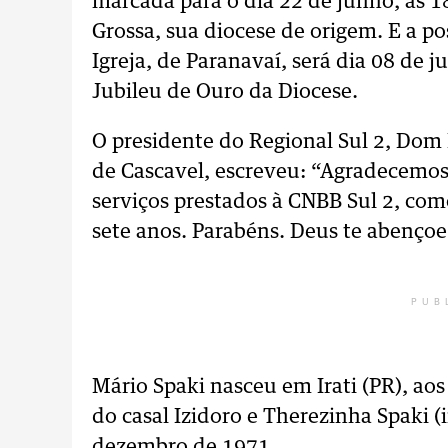
marcada para o dia 22 de junho, às 1
Grossa, sua diocese de origem. E a p
Igreja, de Paranavaí, será dia 08 de j
Jubileu de Ouro da Diocese.
O presidente do Regional Sul 2, Dom
de Cascavel, escreveu: “Agradecemos
serviços prestados à CNBB Sul 2, com
sete anos. Parabéns. Deus te abençoe
PUB
Mário Spaki nasceu em Irati (PR), ao
do casal Izidoro e Therezinha Spaki 
dezembro de 1971.