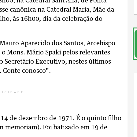
8h00, na Catedral Sant’Ana, de Ponta
osse canônica na Catedral Maria, Mãe da
ulho, às 16h00, dia da celebração do
 Mauro Aparecido dos Santos, Arcebispo
 o Mons. Mário Spaki pelos relevantes
o Secretário Executivo, nestes últimos
. Conte conosco”.
LICIDADE
s 14 de dezembro de 1971. É o quinto filho
(in memoriam). Foi batizado em 19 de