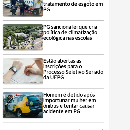
tratamento de esgoto em
PG
PG sanciona lei que cria
política de climatização
ecológica nas escolas
Estão abertas as
inscrições para o
Processo Seletivo Seriado
da UEPG
Homem é detido após
importunar mulher em
ônibus e tentar causar
acidente em PG