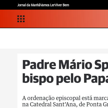
Jornal da Manhã
Vamos Ler
Viver Bem
Padre Mário S
bispo pelo Pap
A ordenação episcopal está marca
na Catedral Sant’Ana, de Ponta G