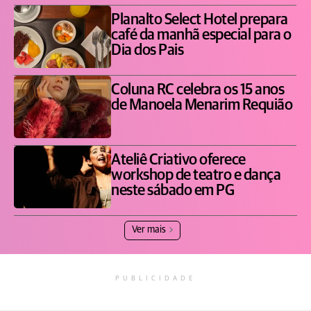
Planalto Select Hotel prepara
café da manhã especial para o
Dia dos Pais
Coluna RC celebra os 15 anos
de Manoela Menarim Requião
Ateliê Criativo oferece
workshop de teatro e dança
neste sábado em PG
Ver mais
PUBLICIDADE