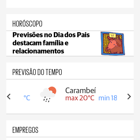
HORÓSCOPO
Previsões no Dia dos Pais
destacam família e
relacionamentos
PREVISÃO DO TEMPO
Carambeí
in 18°C
max 20°C
min 18°C
EMPREGOS