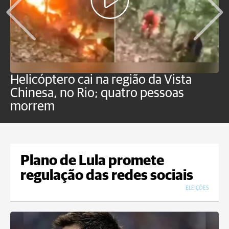
Helicóptero cai na região da Vista
C
Chinesa, no Rio; quatro pessoas
a
morrem
o
Plano de Lula promete
regulação das redes sociais
ELEIÇÕES