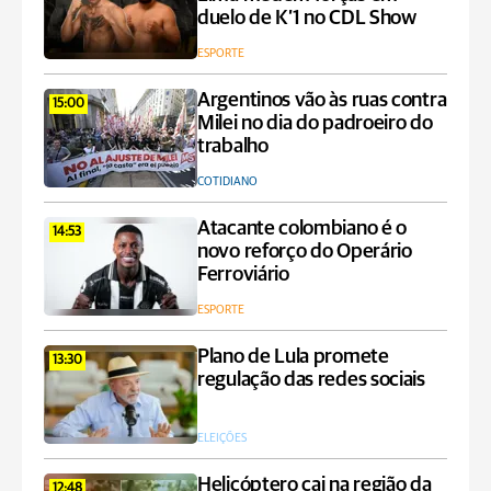
duelo de K’1 no CDL Show
ESPORTE
Argentinos vão às ruas contra
15:00
Milei no dia do padroeiro do
trabalho
COTIDIANO
Atacante colombiano é o
14:53
novo reforço do Operário
Ferroviário
ESPORTE
Plano de Lula promete
13:30
regulação das redes sociais
ELEIÇÕES
Helicóptero cai na região da
12:48