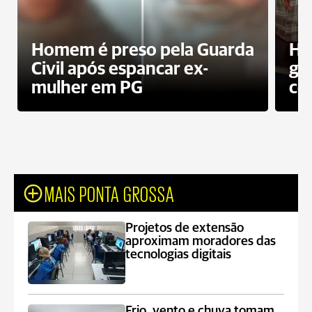
Homem é preso pela Guarda
Ho
Civil após espancar ex-
gr
mulher em PG
co
MAIS PONTA GROSSA
Projetos de extensão
aproximam moradores das
tecnologias digitais
Frio, vento e chuva tomam