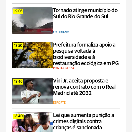
Tornado atinge município do
19:05
Sul do Rio Grande do Sul
COTIDIANO
Prefeitura formaliza apoio a
18:50
pesquisa voltada à
biodiversidade e à
restauração ecológica em PG
PONTA GROSSA
Vini Jr. aceita proposta e
18:46
renova contrato com o Real
Madrid até 2032
ESPORTE
Lei que aumenta punição a
18:40
crimes digitais contra
crianças é sancionada