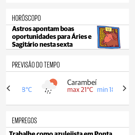
HORÓSCOPO
Astros apontam boas
oportunidades para Áries e
Sagitário nesta sexta
PREVISÃO DO TEMPO
Carambeí
in 18°C
max 21°C
min 18°C
EMPREGOS
Trabalhe como azulejista em Ponta