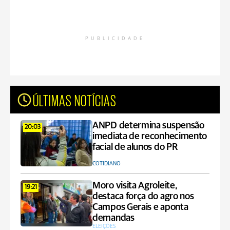
PUBLICIDADE
ÚLTIMAS NOTÍCIAS
ANPD determina suspensão
20:03
imediata de reconhecimento
facial de alunos do PR
COTIDIANO
Moro visita Agroleite,
19:21
destaca força do agro nos
Campos Gerais e aponta
demandas
ELEIÇÕES