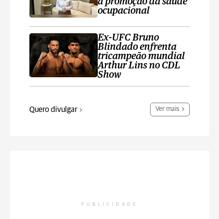
a promoção da saúde
ocupacional
Ex-UFC Bruno
Blindado enfrenta
tricampeão mundial
Arthur Lins no CDL
Show
Quero divulgar
Ver mais
PUBLICIDADE