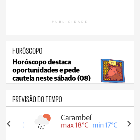
PUBLICIDADE
HORÓSCOPO
Horóscopo destaca
oportunidades e pede
cautela neste sábado (08)
PREVISÃO DO TEMPO
Carambeí
in 18°C
max 18°C
min 17°C