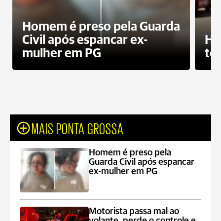
Homem é preso pela Guarda
Civil após espancar ex-
Ho
mulher em PG
te
MAIS PONTA GROSSA
Homem é preso pela
Guarda Civil após espancar
ex-mulher em PG
Motorista passa mal ao
volante, perde o controle e