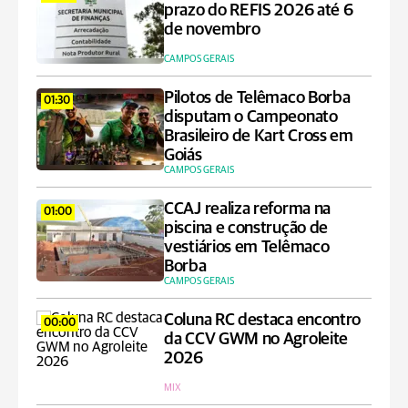
prazo do REFIS 2026 até 6
de novembro
CAMPOS GERAIS
Pilotos de Telêmaco Borba
01:30
disputam o Campeonato
Brasileiro de Kart Cross em
Goiás
CAMPOS GERAIS
CCAJ realiza reforma na
01:00
piscina e construção de
vestiários em Telêmaco
Borba
CAMPOS GERAIS
Coluna RC destaca encontro
00:00
da CCV GWM no Agroleite
2026
MIX