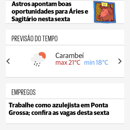
Astros apontam boas
oportunidades para Áries e
Sagitário nesta sexta
PREVISÃO DO TEMPO
Carambeí
in 18°C
max 21°C
min 18°C
EMPREGOS
Trabalhe como azulejista em Ponta
Grossa; confira as vagas desta sexta