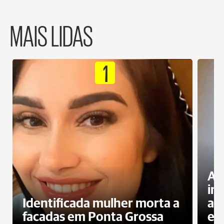
MAIS LIDAS
1
Al
in
Identificada mulher morta a
ag
facadas em Ponta Grossa
es