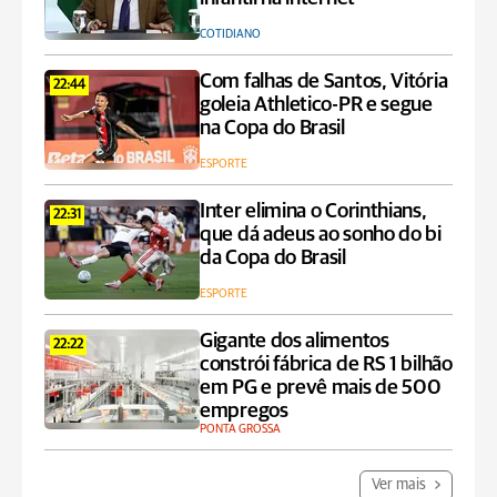
COTIDIANO
Com falhas de Santos, Vitória
22:44
goleia Athletico-PR e segue
na Copa do Brasil
ESPORTE
Inter elimina o Corinthians,
22:31
que dá adeus ao sonho do bi
da Copa do Brasil
ESPORTE
Gigante dos alimentos
22:22
constrói fábrica de RS 1 bilhão
em PG e prevê mais de 500
empregos
PONTA GROSSA
Ver mais