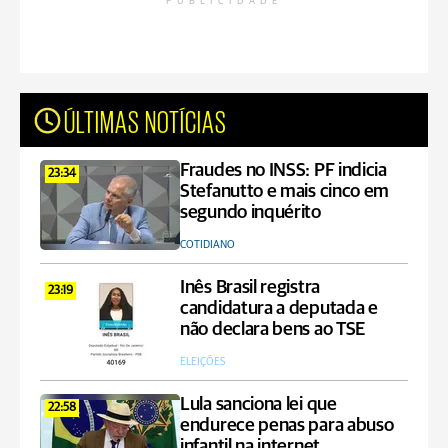
PUBLICIDADE
ÚLTIMAS NOTÍCIAS
Fraudes no INSS: PF indicia
23:34
Stefanutto e mais cinco em
segundo inquérito
COTIDIANO
Inês Brasil registra
23:19
candidatura a deputada e
não declara bens ao TSE
ELEIÇÕES
Lula sanciona lei que
22:58
endurece penas para abuso
infantil na internet