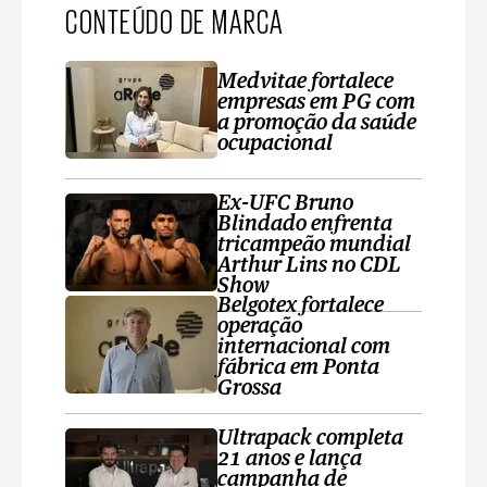
CONTEÚDO DE MARCA
Medvitae fortalece
empresas em PG com
a promoção da saúde
ocupacional
Ex-UFC Bruno
Blindado enfrenta
tricampeão mundial
Arthur Lins no CDL
Show
Belgotex fortalece
operação
internacional com
fábrica em Ponta
Grossa
Ultrapack completa
21 anos e lança
campanha de