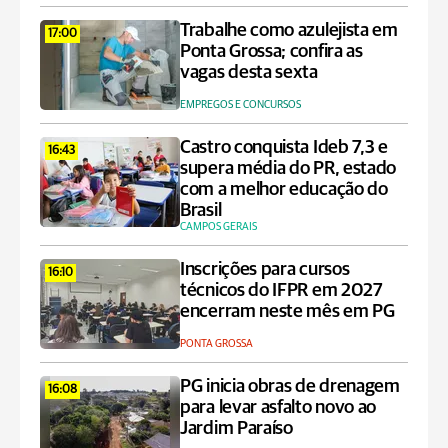
Trabalhe como azulejista em
17:00
Ponta Grossa; confira as
vagas desta sexta
EMPREGOS E CONCURSOS
Castro conquista Ideb 7,3 e
16:43
supera média do PR, estado
com a melhor educação do
Brasil
CAMPOS GERAIS
Inscrições para cursos
16:10
técnicos do IFPR em 2027
encerram neste mês em PG
PONTA GROSSA
PG inicia obras de drenagem
16:08
para levar asfalto novo ao
Jardim Paraíso