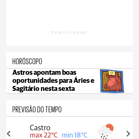
PUBLICIDADE
HORÓSCOPO
Astros apontam boas
oportunidades para Áries e
Sagitário nesta sexta
PREVISÃO DO TEMPO
Carambeí
in 18°C
max 21°C
min 18°C