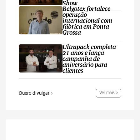
Show
Belgotex fortalece
operação
internacional com
fábrica em Ponta
Grossa
Ultrapack completa
21 anos e lança
campanha de
aniversário para
clientes
Quero divulgar
Ver mais