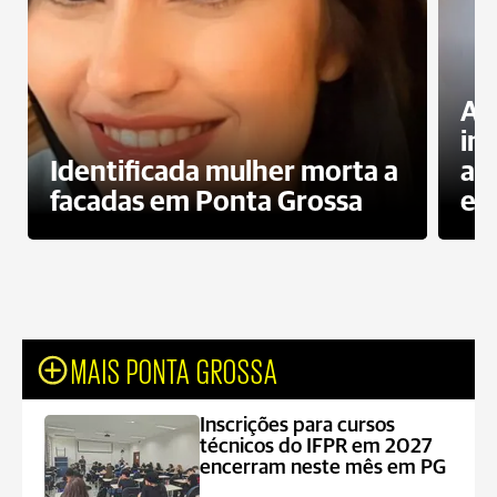
Al
in
Identificada mulher morta a
ag
facadas em Ponta Grossa
es
MAIS PONTA GROSSA
Inscrições para cursos
técnicos do IFPR em 2027
encerram neste mês em PG