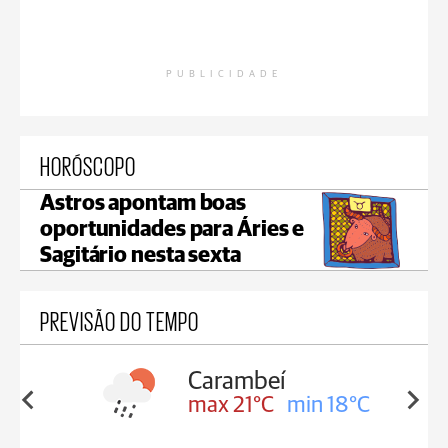
PUBLICIDADE
HORÓSCOPO
Astros apontam boas
oportunidades para Áries e
Sagitário nesta sexta
PREVISÃO DO TEMPO
Carambeí
in 18°C
max 21°C
min 18°C