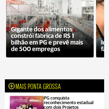
Gigante dos alimentos
constrói fábrica de RS 1
bilhão em PG e prevê mais
Id
de 500 empregos
fa
MAIS PONTA GROSSA
PG conquista
reconhecimento estadual
com dois Projetos