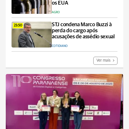
os EUA
AGRO
STJ condena Marco Buzzi à
23:50
perda do cargo após
acusações de assédio sexual
COTIDIANO
Ver mais