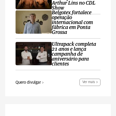
Arthur Lins no CDL
Show
Belgotex fortalece
operação
internacional com
fábrica em Ponta
Grossa
Ultrapack completa
21 anos e lança
campanha de
aniversário para
clientes
Quero divulgar
Ver mais