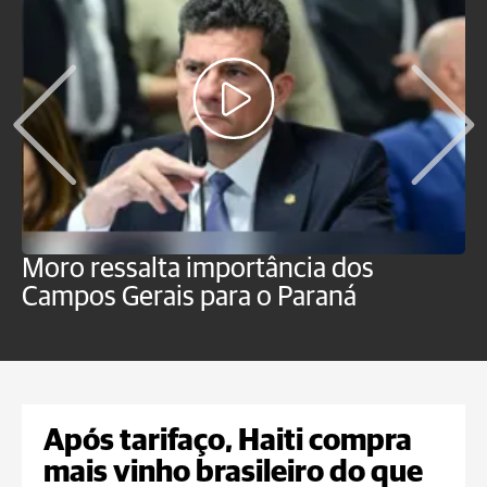
Moro ressalta importância dos
E
Campos Gerais para o Paraná
m
Após tarifaço, Haiti compra
mais vinho brasileiro do que