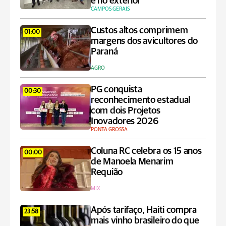
e no exterior
CAMPOS GERAIS
Custos altos comprimem
01:00
margens dos avicultores do
Paraná
AGRO
PG conquista
00:30
reconhecimento estadual
com dois Projetos
Inovadores 2026
PONTA GROSSA
Coluna RC celebra os 15 anos
00:00
de Manoela Menarim
Requião
MIX
Após tarifaço, Haiti compra
23:58
mais vinho brasileiro do que