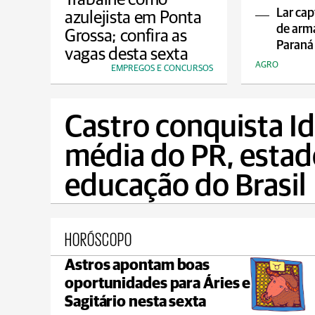
Lar cap
azulejista em Ponta
de arm
Grossa; confira as
Paraná
vagas desta sexta
AGRO
EMPREGOS E CONCURSOS
Castro conquista Id
média do PR, esta
educação do Brasil
HORÓSCOPO
Astros apontam boas
Carambeí
oportunidades para Áries e
 18°C
max 21°C
min 18°C
Sagitário nesta sexta