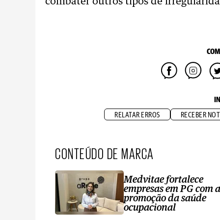
combater outros tipos de irregularid
COM
I
RELATAR ERROS
RECEBER NOT
CONTEÚDO DE MARCA
Medvitae fortalece
empresas em PG com 
promoção da saúde
ocupacional