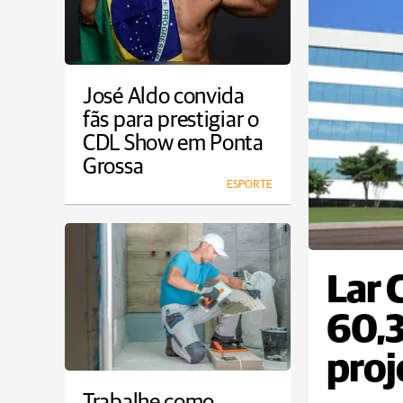
José Aldo convida
fãs para prestigiar o
CDL Show em Ponta
Grossa
ESPORTE
Lar 
60,3
proj
Trabalhe como