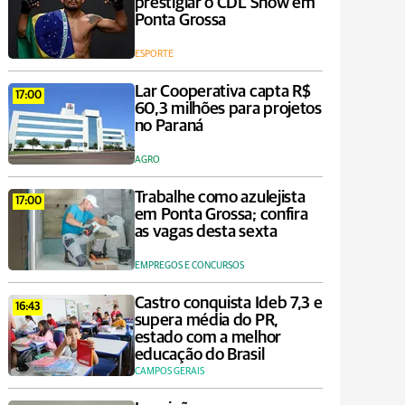
prestigiar o CDL Show em
Ponta Grossa
ESPORTE
Lar Cooperativa capta R$
17:00
60,3 milhões para projetos
no Paraná
AGRO
Trabalhe como azulejista
17:00
em Ponta Grossa; confira
as vagas desta sexta
EMPREGOS E CONCURSOS
Castro conquista Ideb 7,3 e
16:43
supera média do PR,
estado com a melhor
educação do Brasil
CAMPOS GERAIS