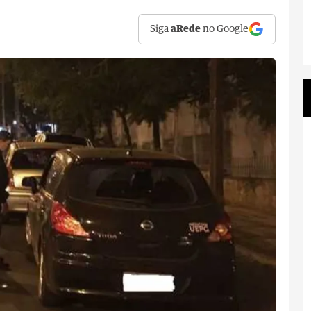
Siga
aRede
no Google