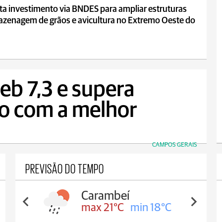
ta investimento via BNDES para ampliar estruturas
azenagem de grãos e avicultura no Extremo Oeste do
eb 7,3 e supera
do com a melhor
CAMPOS GERAIS
PREVISÃO DO TEMPO
Jaguariaíva
max 22°C
min 19°C