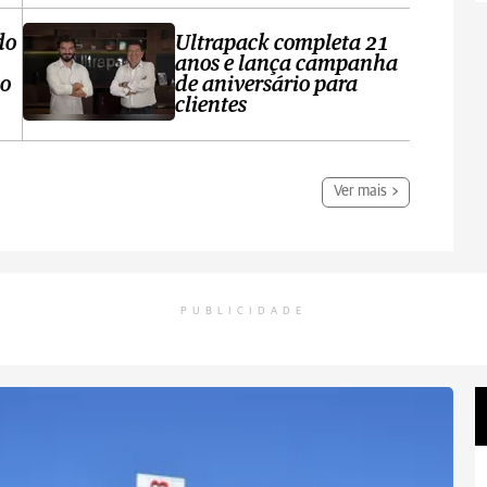
do
Ultrapack completa 21
anos e lança campanha
no
de aniversário para
clientes
Ver mais
PUBLICIDADE