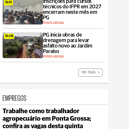
Inscrições para cursos
16:10
técnicos do IFPR em 2027
encerram neste mês em
PG
PONTA GROSSA
PG inicia obras de
16:08
drenagem para levar
asfalto novo ao Jardim
Paraíso
PONTA GROSSA
Ver mais
EMPREGOS
Trabalhe como trabalhador
Tibagi
agropecuário em Ponta Grossa;
max 23°C
min 19°C
confira as vagas desta quinta