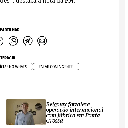
ades”, destaca a nota da PM.
PARTILHAR
NTERAGIR
ÍCIAS NO WHATS
FALAR COM A GENTE
Belgotex fortalece
a
operação internacional
com fábrica em Ponta
Grossa