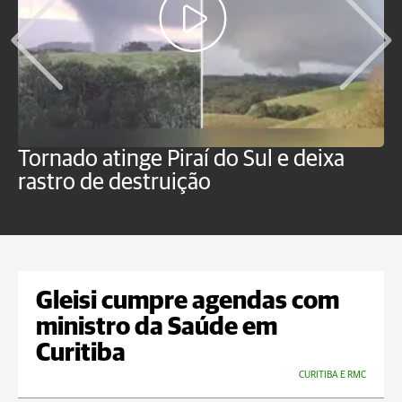
Tornado atinge Piraí do Sul e deixa
H
rastro de destruição
C
m
Gleisi cumpre agendas com
ministro da Saúde em
Curitiba
CURITIBA E RMC