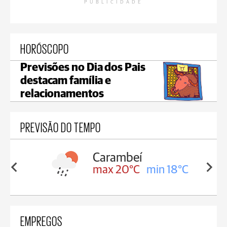
PUBLICIDADE
HORÓSCOPO
Previsões no Dia dos Pais
destacam família e
relacionamentos
PREVISÃO DO TEMPO
Carambeí
in 18°C
max 20°C
min 18°C
EMPREGOS