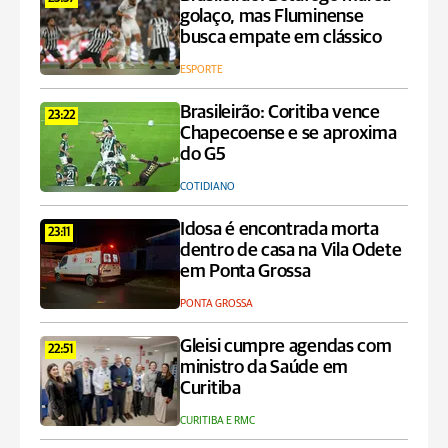
golaço, mas Fluminense
busca empate em clássico
ESPORTE
Brasileirão: Coritiba vence
23:22
Chapecoense e se aproxima
do G5
COTIDIANO
Idosa é encontrada morta
23:11
dentro de casa na Vila Odete
em Ponta Grossa
PONTA GROSSA
Gleisi cumpre agendas com
22:51
ministro da Saúde em
Curitiba
CURITIBA E RMC