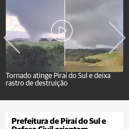
Tornado atinge Piraí do Sul e deixa
H
rastro de destruição
C
m
Prefeitura de Piraí do Sul e