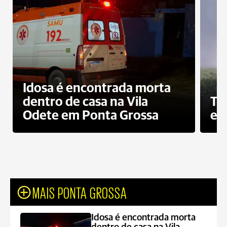
Idosa é encontrada morta
dentro de casa na Vila
To
Odete em Ponta Grossa
e 
MAIS PONTA GROSSA
Idosa é encontrada morta