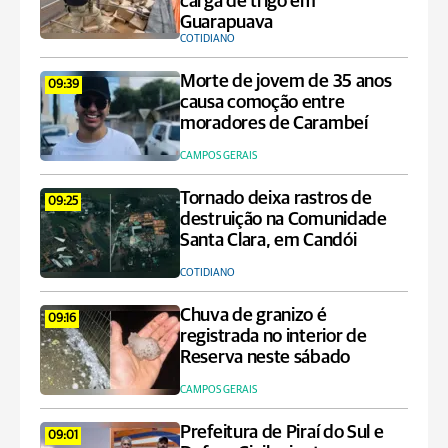
carga de trigo em
Guarapuava
COTIDIANO
Morte de jovem de 35 anos
09:39
causa comoção entre
moradores de Carambeí
CAMPOS GERAIS
Tornado deixa rastros de
09:25
destruição na Comunidade
Santa Clara, em Candói
COTIDIANO
Chuva de granizo é
09:16
registrada no interior de
Reserva neste sábado
CAMPOS GERAIS
Prefeitura de Piraí do Sul e
09:01