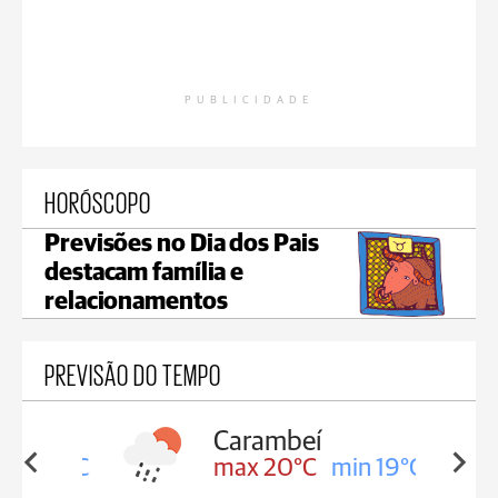
PUBLICIDADE
HORÓSCOPO
Previsões no Dia dos Pais
destacam família e
relacionamentos
PREVISÃO DO TEMPO
Carambeí
in 19°C
max 20°C
min 19°C