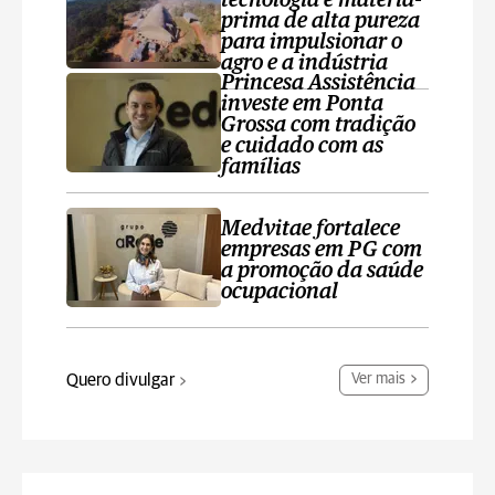
tecnologia e matéria-
prima de alta pureza
para impulsionar o
agro e a indústria
Princesa Assistência
investe em Ponta
Grossa com tradição
e cuidado com as
famílias
Medvitae fortalece
empresas em PG com
a promoção da saúde
ocupacional
Quero divulgar
Ver mais