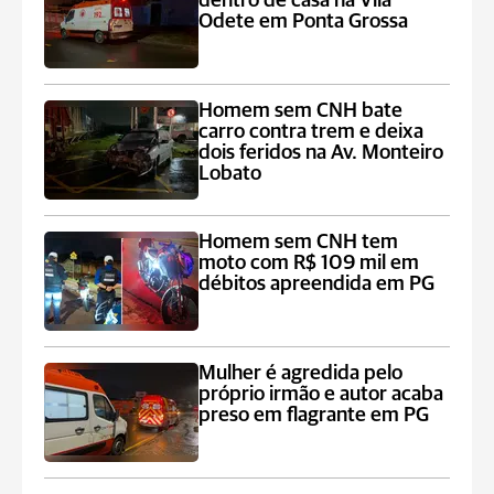
dentro de casa na Vila
Odete em Ponta Grossa
Homem sem CNH bate
carro contra trem e deixa
dois feridos na Av. Monteiro
Lobato
Homem sem CNH tem
moto com R$ 109 mil em
débitos apreendida em PG
Mulher é agredida pelo
próprio irmão e autor acaba
preso em flagrante em PG