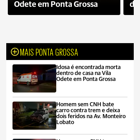
Odete em Ponta Grossa
do
MAIS PONTA GROSSA
Idosa é encontrada morta
dentro de casa na Vila
Odete em Ponta Grossa
Homem sem CNH bate
carro contra trem e deixa
dois feridos na Av. Monteiro
Lobato