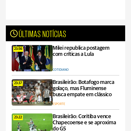
ÚLTIMAS NOTÍCIAS
Milei republica postagem
23:56
com críticas a Lula
COTIDIANO
Brasileirão: Botafogo marca
23:37
golaço, mas Fluminense
busca empate em clássico
ESPORTE
Brasileirão: Coritiba vence
23:22
Chapecoense e se aproxima
do G5