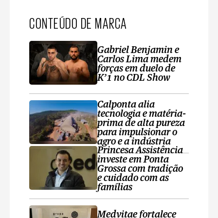
CONTEÚDO DE MARCA
Gabriel Benjamin e
Carlos Lima medem
forças em duelo de
K’1 no CDL Show
Calponta alia
tecnologia e matéria-
prima de alta pureza
para impulsionar o
agro e a indústria
Princesa Assistência
investe em Ponta
Grossa com tradição
e cuidado com as
famílias
Medvitae fortalece