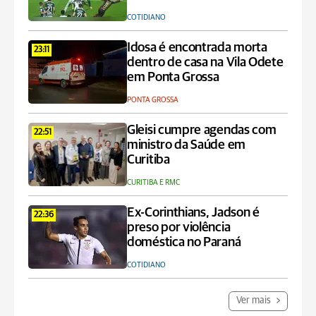
COTIDIANO
Idosa é encontrada morta
23:11
dentro de casa na Vila Odete
em Ponta Grossa
PONTA GROSSA
Gleisi cumpre agendas com
22:51
ministro da Saúde em
Curitiba
CURITIBA E RMC
Ex-Corinthians, Jadson é
22:36
preso por violência
doméstica no Paraná
COTIDIANO
Ver mais