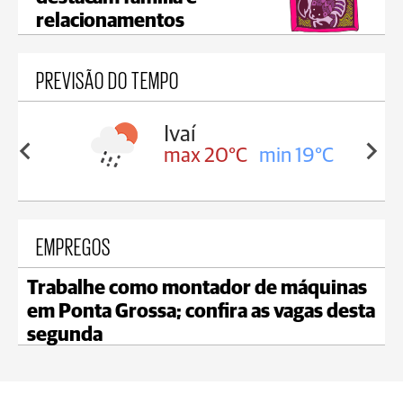
relacionamentos
PREVISÃO DO TEMPO
lis
Ivaí
in 17°C
max 20°C
min 19°C
EMPREGOS
Trabalhe como montador de máquinas
em Ponta Grossa; confira as vagas desta
segunda