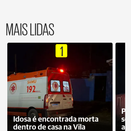
MAIS LIDAS
1
Pr
Idosa é encontrada morta
sec
dentro de casa na Vila
ap