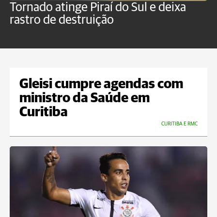
Tornado atinge Piraí do Sul e deixa
H
rastro de destruição
C
m
Gleisi cumpre agendas com
ministro da Saúde em
Curitiba
CURITIBA E RMC