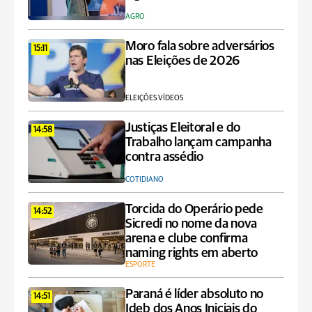
AGRO
Moro fala sobre adversários
15:11
nas Eleições de 2026
ELEIÇÕES VÍDEOS
Justiças Eleitoral e do
14:58
Trabalho lançam campanha
contra assédio
COTIDIANO
Torcida do Operário pede
14:52
Sicredi no nome da nova
arena e clube confirma
naming rights em aberto
ESPORTE
Paraná é líder absoluto no
14:51
Ideb dos Anos Iniciais do