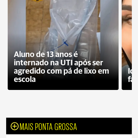
Aluno de 13 anos é
internado na UTI após ser
agredido com pá de lixo em
Id
escola
fa
MAIS PONTA GROSSA