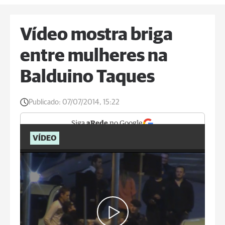
Vídeo mostra briga
entre mulheres na
Balduino Taques
Publicado:
07/07/2014, 15:22
Siga
aRede
no Google
VÍDEO