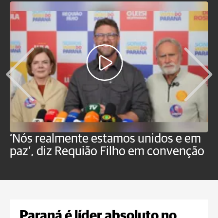
‘Nós realmente estamos unidos e em
M
paz’, diz Requião Filho em convenção
d
Paraná é líder absoluto no