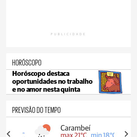
PUBLICIDADE
HORÓSCOPO
Horóscopo destaca
oportunidades no trabalho
e no amor nesta quinta
PREVISÃO DO TEMPO
Carambeí
in 18°C
max 21°C
min 18°C