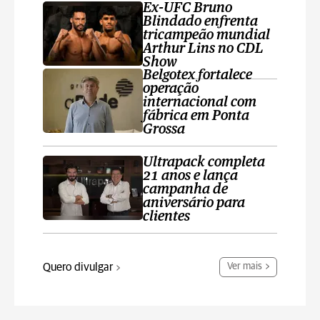
Ex-UFC Bruno
Blindado enfrenta
tricampeão mundial
Arthur Lins no CDL
Show
Belgotex fortalece
operação
internacional com
fábrica em Ponta
Grossa
Ultrapack completa
21 anos e lança
campanha de
aniversário para
clientes
Quero divulgar
Ver mais