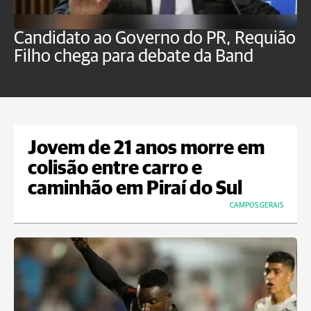
Candidato ao Governo do PR, Requião
S
Filho chega para debate da Band
p
B
Jovem de 21 anos morre em
colisão entre carro e
caminhão em Piraí do Sul
CAMPOS GERAIS