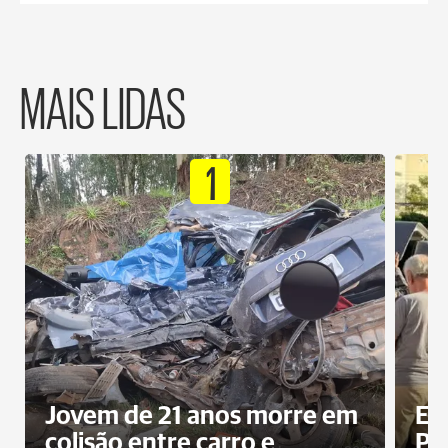
MAIS LIDAS
1
Jovem de 21 anos morre em
Ex
colisão entre carro e
Pe