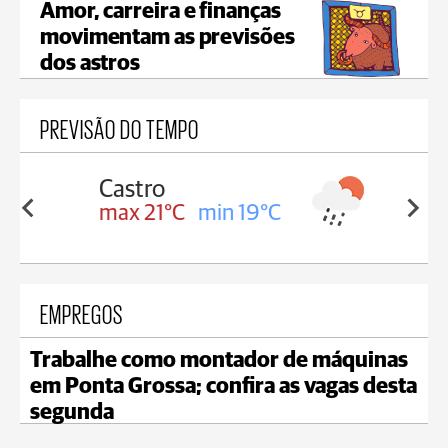
Amor, carreira e finanças
movimentam as previsões
dos astros
PREVISÃO DO TEMPO
Carambeí
in 19°C
max 20°C
min 19°C
EMPREGOS
Trabalhe como montador de máquinas
em Ponta Grossa; confira as vagas desta
segunda