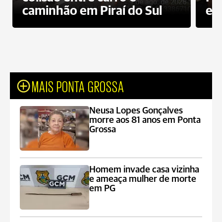
caminhão em Piraí do Sul
en
MAIS PONTA GROSSA
Neusa Lopes Gonçalves
morre aos 81 anos em Ponta
Grossa
Homem invade casa vizinha
e ameaça mulher de morte
em PG