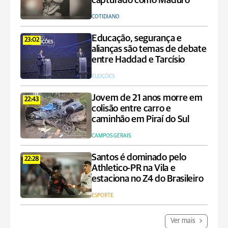
capturado como Maduro
COTIDIANO
Educação, segurança e
23:02
alianças são temas de debate
entre Haddad e Tarcísio
ELEIÇÕES
Jovem de 21 anos morre em
22:43
colisão entre carro e
caminhão em Piraí do Sul
CAMPOS GERAIS
Santos é dominado pelo
22:28
Athletico-PR na Vila e
estaciona no Z4 do Brasileiro
ESPORTE
Ver mais