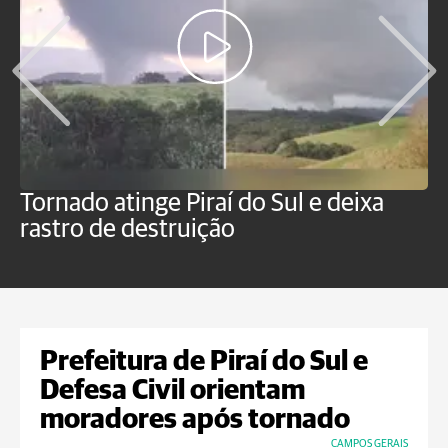
Tornado atinge Piraí do Sul e deixa
H
rastro de destruição
C
m
Prefeitura de Piraí do Sul e
Defesa Civil orientam
moradores após tornado
CAMPOS GERAIS