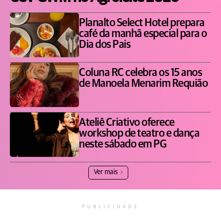
Planalto Select Hotel prepara
café da manhã especial para o
Dia dos Pais
Coluna RC celebra os 15 anos
de Manoela Menarim Requião
Ateliê Criativo oferece
workshop de teatro e dança
neste sábado em PG
Ver mais
PUBLICIDADE