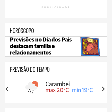
PUBLICIDADE
HORÓSCOPO
Previsões no Dia dos Pais
destacam família e
relacionamentos
PREVISÃO DO TEMPO
Carambeí
in 19°C
max 20°C
min 19°C