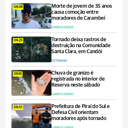
Morte de jovem de 35 anos
09:39
causa comoção entre
moradores de Carambeí
CAMPOS GERAIS
Tornado deixa rastros de
09:25
destruição na Comunidade
Santa Clara, em Candói
COTIDIANO
Chuva de granizo é
09:16
registrada no interior de
Reserva neste sábado
CAMPOS GERAIS
Prefeitura de Piraí do Sul e
09:01
Defesa Civil orientam
moradores após tornado
CAMPOS GERAIS