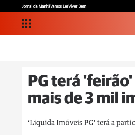
Jornal da Manhã
Vamos Ler
Viver Bem
PG terá 'feirão
mais de 3 mil i
‘Liquida Imóveis PG’ terá a part