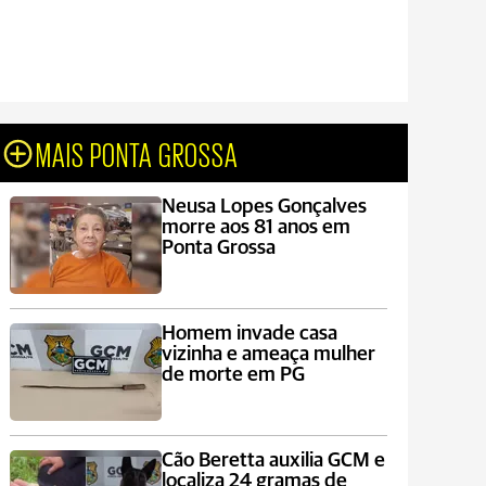
MAIS PONTA GROSSA
Neusa Lopes Gonçalves
morre aos 81 anos em
Ponta Grossa
Homem invade casa
vizinha e ameaça mulher
de morte em PG
Cão Beretta auxilia GCM e
localiza 24 gramas de