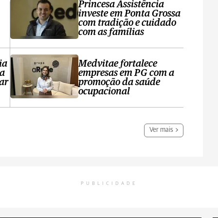
Princesa Assistência
investe em Ponta Grossa
com tradição e cuidado
com as famílias
ia
Medvitae fortalece
ta
empresas em PG com a
ar
promoção da saúde
ocupacional
Ver mais
PUBLICIDADE