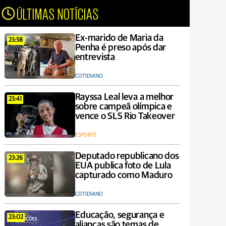
ÚLTIMAS NOTÍCIAS
Ex-marido de Maria da
23:58
Penha é preso após dar
entrevista
COTIDIANO
Rayssa Leal leva a melhor
23:41
sobre campeã olímpica e
vence o SLS Rio Takeover
ESPORTE
Deputado republicano dos
23:26
EUA publica foto de Lula
capturado como Maduro
COTIDIANO
Educação, segurança e
23:02
alianças são temas de