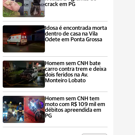
crack em PG
Idosa é encontrada morta
dentro de casa na Vila
Odete em Ponta Grossa
Homem sem CNH bate
carro contra trem e deixa
dois feridos na Av.
Monteiro Lobato
Homem sem CNH tem
moto com R$ 109 mil em
débitos apreendida em
PG