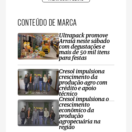
CONTEÚDO DE MARCA
Ultrapack promove
Arraiá neste sábado
com degustações e
mais de 50 mil itens
para festas
Cresol impulsiona
crescimento da
produção agro com
crédito e apoio
técnico
Cresol impulsiona o
crescimento
econômico da
produção
agropecuária na
região