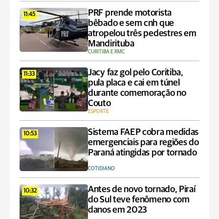
PRF prende motorista
11:45
bêbado e sem cnh que
atropelou três pedestres em
Mandirituba
CURITIBA E RMC
Jacy faz gol pelo Coritiba,
11:33
pula placa e cai em túnel
durante comemoração no
Couto
ESPORTE
Sistema FAEP cobra medidas
10:53
emergenciais para regiões do
Paraná atingidas por tornado
COTIDIANO
Antes de novo tornado, Piraí
10:32
do Sul teve fenômeno com
danos em 2023