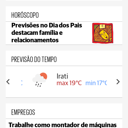
HORÓSCOPO
Previsões no Dia dos Pais
destacam família e
relacionamentos
PREVISÃO DO TEMPO
Irati
in 17°C
max 19°C
min 17°C
EMPREGOS
Trabalhe como montador de máquinas