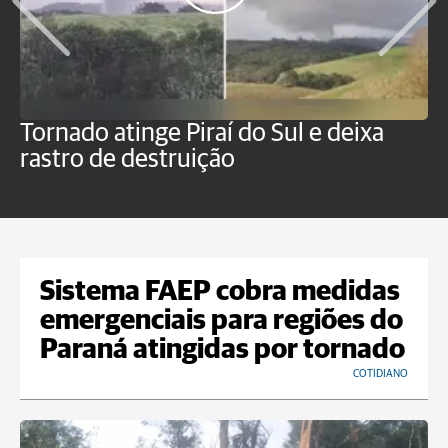
Tornado atinge Piraí do Sul e deixa
H
rastro de destruição
C
m
Sistema FAEP cobra medidas
emergenciais para regiões do
Paraná atingidas por tornado
COTIDIANO