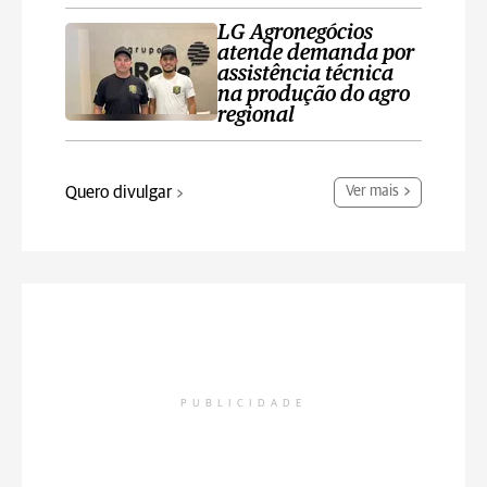
LG Agronegócios
atende demanda por
assistência técnica
na produção do agro
regional
Quero divulgar
Ver mais
PUBLICIDADE