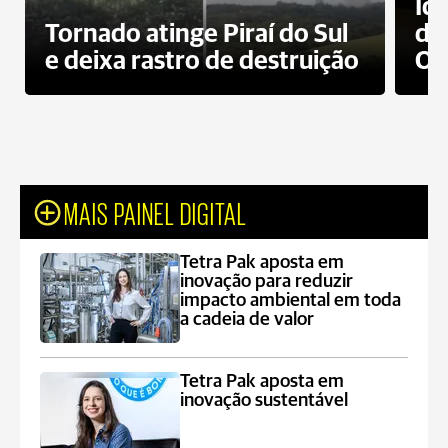
Id
Tornado atinge Piraí do Sul
de
e deixa rastro de destruição
Od
MAIS PAINEL DIGITAL
Tetra Pak aposta em
inovação para reduzir
impacto ambiental em toda
a cadeia de valor
Tetra Pak aposta em
inovação sustentável