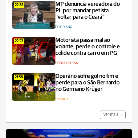
MP denuncia vereadora do
22:38
PL por mandar petista
“voltar para o Ceará”
COTIDIANO
Motorista passa mal ao
22:23
volante, perde o controle e
colide contra carro em PG
PONTA GROSSA
Operário sofre gol no fim e
21:56
perde para o São Bernardo
no Germano Krüger
ESPORTE
Ver mais