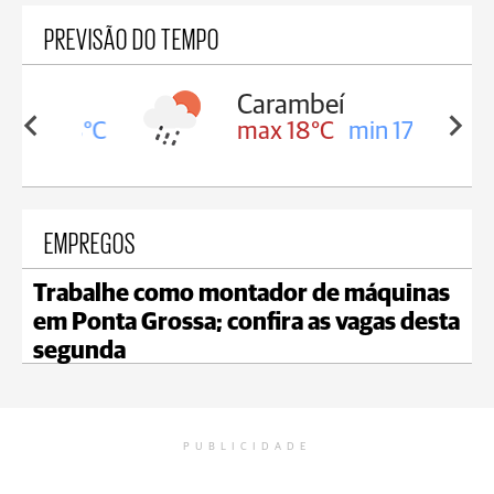
PREVISÃO DO TEMPO
Carambeí
in 18°C
max 18°C
min 17°C
EMPREGOS
Trabalhe como montador de máquinas
em Ponta Grossa; confira as vagas desta
segunda
PUBLICIDADE