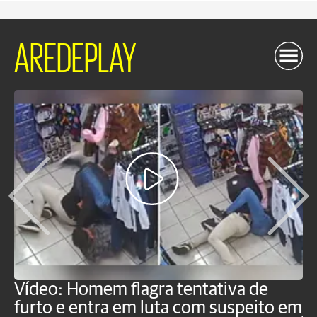
AREDEPLAY
Vídeo: Homem flagra tentativa de
B
furto e entra em luta com suspeito em
j