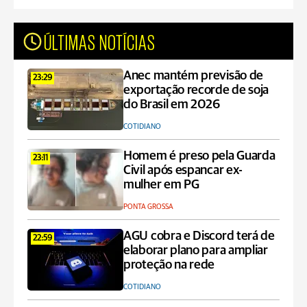
ÚLTIMAS NOTÍCIAS
Anec mantém previsão de
23:29
exportação recorde de soja
do Brasil em 2026
COTIDIANO
Homem é preso pela Guarda
23:11
Civil após espancar ex-
mulher em PG
PONTA GROSSA
AGU cobra e Discord terá de
22:59
elaborar plano para ampliar
proteção na rede
COTIDIANO