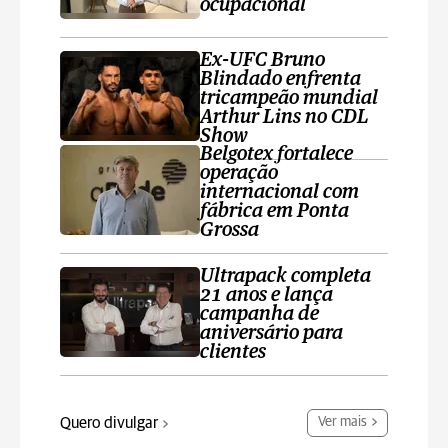
ocupacional
Ex-UFC Bruno
Blindado enfrenta
tricampeão mundial
Arthur Lins no CDL
Show
Belgotex fortalece
operação
internacional com
fábrica em Ponta
Grossa
Ultrapack completa
21 anos e lança
campanha de
aniversário para
clientes
Quero divulgar
Ver mais