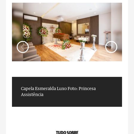
Capela Esmeralda Luxo
Foto: Princesa
C
Assistência
A
TUDO SOBRE