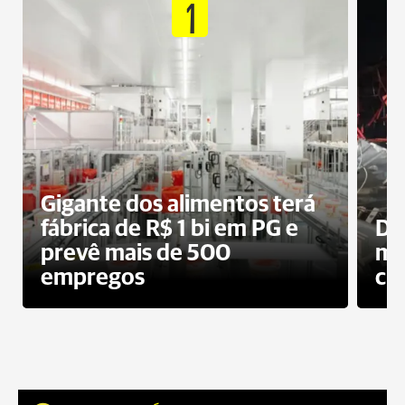
1
Gigante dos alimentos terá
fábrica de R$ 1 bi em PG e
De
prevê mais de 500
mo
empregos
ci