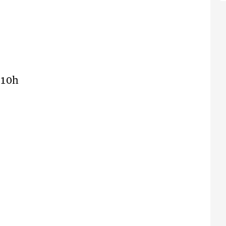
é
 10h