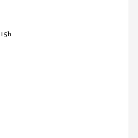
s
 15h
ti