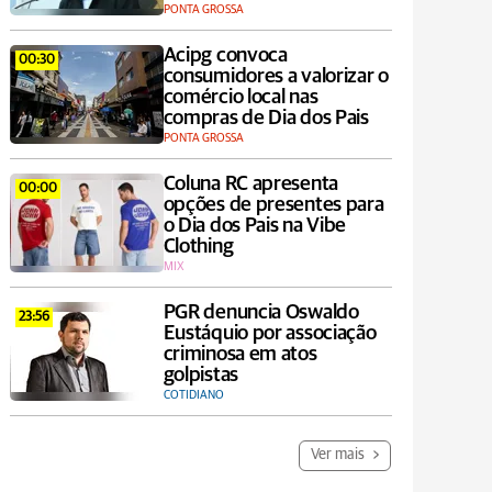
PONTA GROSSA
Acipg convoca
00:30
consumidores a valorizar o
comércio local nas
compras de Dia dos Pais
PONTA GROSSA
Coluna RC apresenta
00:00
opções de presentes para
o Dia dos Pais na Vibe
Clothing
MIX
PGR denuncia Oswaldo
23:56
Eustáquio por associação
criminosa em atos
golpistas
COTIDIANO
Ver mais