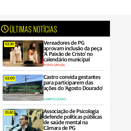
ÚLTIMAS NOTÍCIAS
Vereadores de PG
02:30
aprovam inclusão da peça
'A Paixão de Cristo' no
calendário municipal
PONTA GROSSA
Castro convida gestantes
02:00
para participarem das
ações do ‘Agosto Dourado’
CAMPOS GERAIS
Associação de Psicologia
01:30
defende políticas públicas
de saúde mental na
Câmara de PG