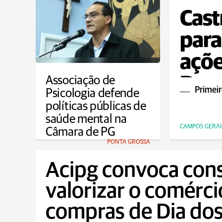
Cast
para
açõe
Dou
Associação de
Primeir
Psicologia defende
políticas públicas de
saúde mental na
CAMPOS GERAI
Câmara de PG
PONTA GROSSA
Acipg convoca con
valorizar o comérci
compras de Dia dos