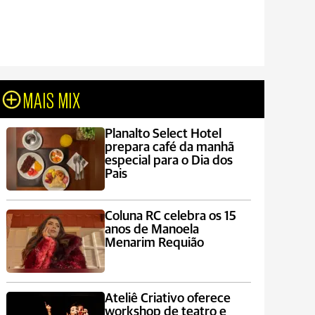
MAIS MIX
Planalto Select Hotel
prepara café da manhã
especial para o Dia dos
Pais
Coluna RC celebra os 15
anos de Manoela
Menarim Requião
Ateliê Criativo oferece
workshop de teatro e