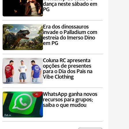
dança neste sábado em
PG
Era dos dinossauros
invade o Palladium com
estreia do Imerso Dino
em PG
Coluna RC apresenta
opções de presentes
para o Dia dos Pais na
Vibe Clothing
WhatsApp ganha novos
recursos para grupos;
saiba o que mudou