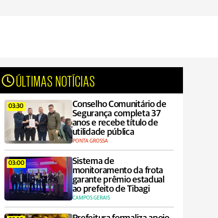
ÚLTIMAS NOTÍCIAS
Conselho Comunitário de
03:30
Segurança completa 37
anos e recebe título de
utilidade pública
PONTA GROSSA
Sistema de
03:00
monitoramento da frota
garante prêmio estadual
ao prefeito de Tibagi
CAMPOS GERAIS