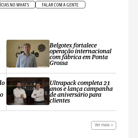
ÍCIAS NO WHATS
FALAR COM A GENTE
Belgotex fortalece
a
operação internacional
com fábrica em Ponta
Grossa
do
Ultrapack completa 21
anos e lança campanha
no
de aniversário para
clientes
Ver mais