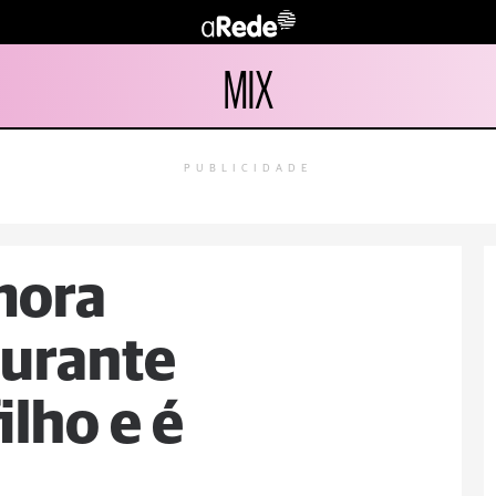
MIX
PUBLICIDADE
mora
urante
ilho e é