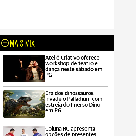
MAIS MIX
Ateliê Criativo oferece
workshop de teatro e
dança neste sábado em
PG
Era dos dinossauros
invade o Palladium com
estreia do Imerso Dino
em PG
Coluna RC apresenta
opções de presentes