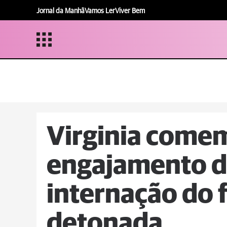
Jornal da Manhã
Vamos Ler
Viver Bem
Virginia come
engajamento d
internação do f
detonada