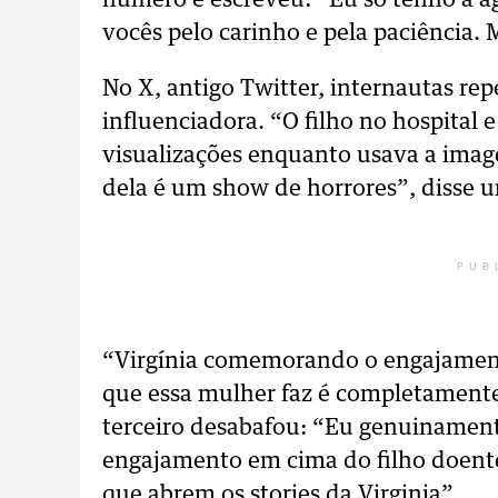
número e escreveu: “Eu só tenho a a
vocês pelo carinho e pela paciência. 
No X, antigo Twitter, internautas re
influenciadora. “O filho no hospital
visualizações enquanto usava a ima
dela é um show de horrores”, disse 
PUB
“Virgínia comemorando o engajament
que essa mulher faz é completamen
terceiro desabafou: “Eu genuinamente
engajamento em cima do filho doente
que abrem os stories da Virginia”.