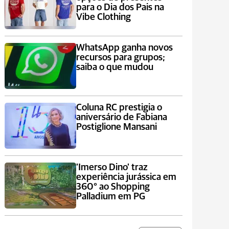
para o Dia dos Pais na
Vibe Clothing
WhatsApp ganha novos
recursos para grupos;
saiba o que mudou
Coluna RC prestigia o
aniversário de Fabiana
Postiglione Mansani
'Imerso Dino' traz
experiência jurássica em
360° ao Shopping
Palladium em PG