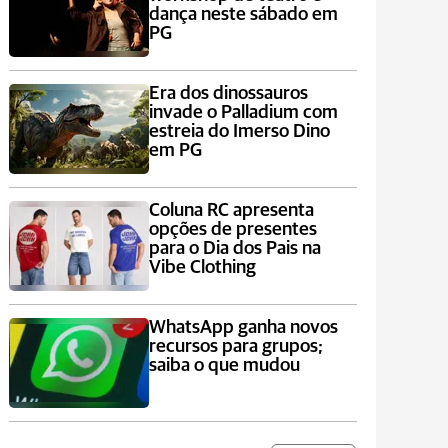
dança neste sábado em
PG
Era dos dinossauros
invade o Palladium com
estreia do Imerso Dino
em PG
Coluna RC apresenta
opções de presentes
para o Dia dos Pais na
Vibe Clothing
WhatsApp ganha novos
recursos para grupos;
saiba o que mudou