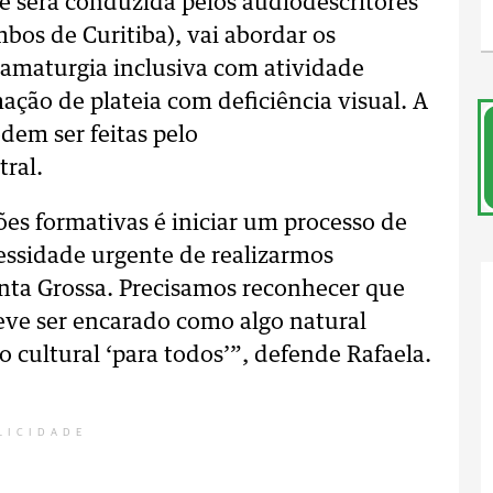
que será conduzida pelos audiodescritores
bos de Curitiba), vai abordar os
amaturgia inclusiva com atividade
mação de plateia com deficiência visual. A
odem ser feitas pelo
tral.
ões formativas é iniciar um processo de
essidade urgente de realizarmos
onta Grossa. Precisamos reconhecer que
eve ser encarado como algo natural
ultural ‘para todos’”, defende Rafaela.
LICIDADE