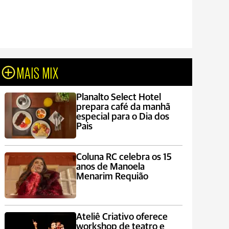
MAIS MIX
Planalto Select Hotel
prepara café da manhã
especial para o Dia dos
Pais
Coluna RC celebra os 15
anos de Manoela
Menarim Requião
Ateliê Criativo oferece
workshop de teatro e