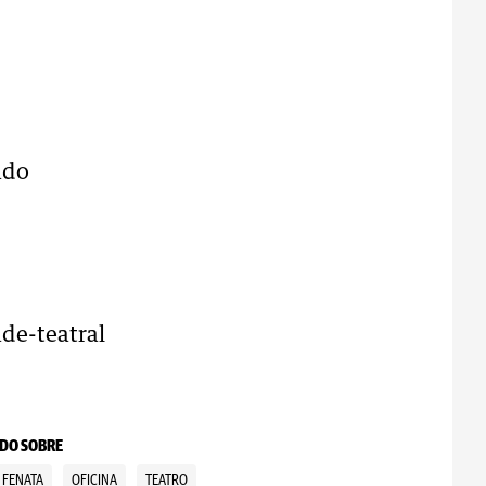
ado
ade-teatral
DO SOBRE
FENATA
OFICINA
TEATRO