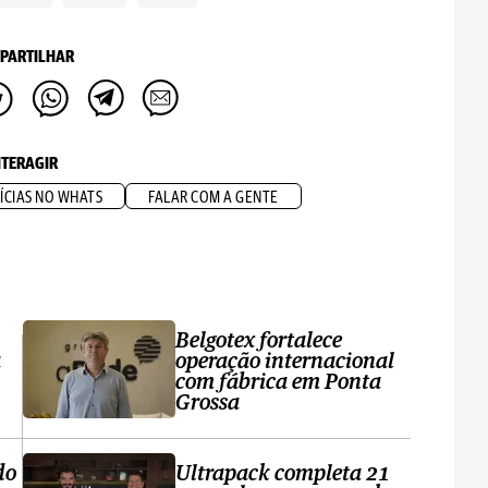
PARTILHAR
NTERAGIR
ÍCIAS NO WHATS
FALAR COM A GENTE
Belgotex fortalece
a
operação internacional
com fábrica em Ponta
Grossa
do
Ultrapack completa 21