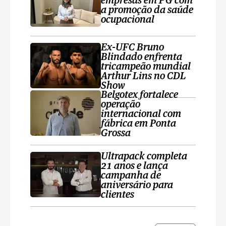
empresas em PG com
a promoção da saúde
ocupacional
Ex-UFC Bruno
Blindado enfrenta
tricampeão mundial
Arthur Lins no CDL
Show
Belgotex fortalece
operação
internacional com
fábrica em Ponta
Grossa
Ultrapack completa
21 anos e lança
campanha de
aniversário para
clientes