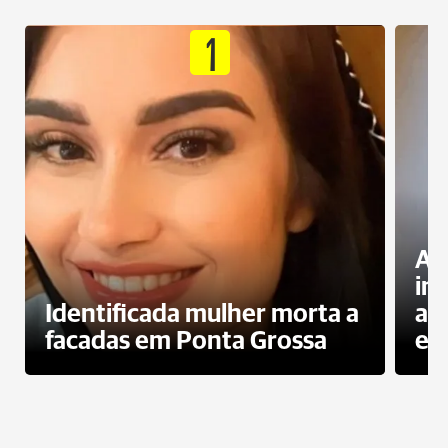
1
Al
in
Identificada mulher morta a
ag
facadas em Ponta Grossa
es