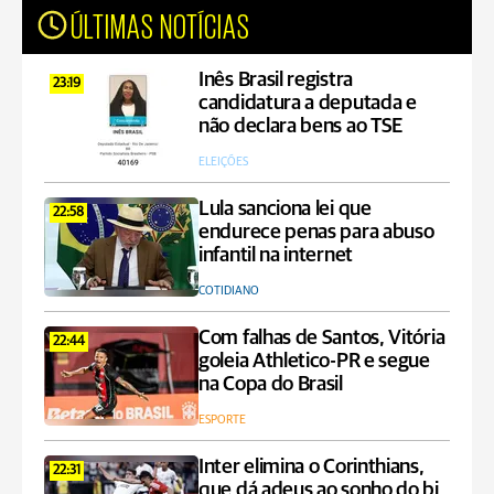
ÚLTIMAS NOTÍCIAS
Inês Brasil registra
23:19
candidatura a deputada e
não declara bens ao TSE
ELEIÇÕES
Lula sanciona lei que
22:58
endurece penas para abuso
infantil na internet
COTIDIANO
Com falhas de Santos, Vitória
22:44
goleia Athletico-PR e segue
na Copa do Brasil
ESPORTE
Inter elimina o Corinthians,
22:31
que dá adeus ao sonho do bi