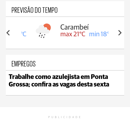
PREVISÃO DO TEMPO
Carambeí
in 18°C
max 21°C
min 18°C
EMPREGOS
Trabalhe como azulejista em Ponta
Grossa; confira as vagas desta sexta
PUBLICIDADE