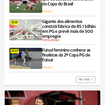
da Copa do Brasil
ESPORTE
Gigante dos alimentos
22:22
constrói fábrica de RS 1 bilhão
em PG e prevê mais de 500
empregos
PONTA GROSSA
Futsal feminino conhece as
22:07
finalistas da 2ª Copa PG de
Futsal
ESPORTE
Ver mais