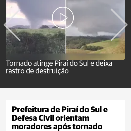
Tornado atinge Piraí do Sul e deixa
H
rastro de destruição
C
m
Prefeitura de Piraí do Sul e
Defesa Civil orientam
moradores após tornado