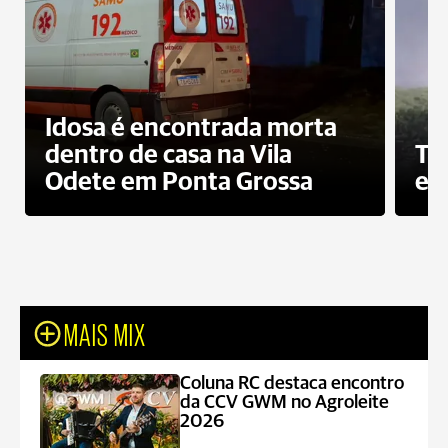
Idosa é encontrada morta
dentro de casa na Vila
To
Odete em Ponta Grossa
e 
MAIS MIX
Coluna RC destaca encontro
da CCV GWM no Agroleite
2026