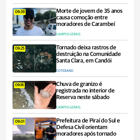
Morte de jovem de 35 anos
09:39
causa comoção entre
moradores de Carambeí
CAMPOS GERAIS
Tornado deixa rastros de
09:25
destruição na Comunidade
Santa Clara, em Candói
COTIDIANO
Chuva de granizo é
09:16
registrada no interior de
Reserva neste sábado
CAMPOS GERAIS
Prefeitura de Piraí do Sul e
09:01
Defesa Civil orientam
moradores após tornado