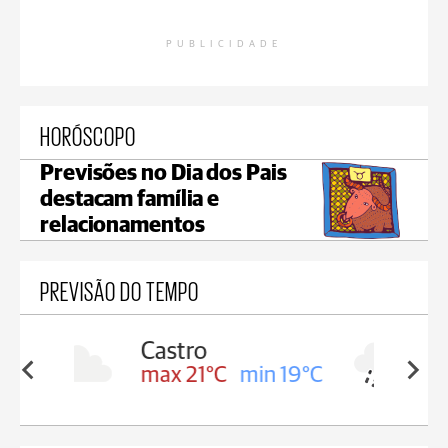
PUBLICIDADE
HORÓSCOPO
Previsões no Dia dos Pais
destacam família e
relacionamentos
PREVISÃO DO TEMPO
Carambeí
in 19°C
max 20°C
min 19°C