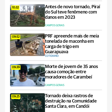
Antes de novo tornado, Piraí
10:32
do Sul teve fenômeno com
danos em 2023
CAMPOS GERAIS
PRF apreende mais de meia
09:52
tonelada de maconha em
carga de trigo em
Guarapuava
COTIDIANO
Morte de jovem de 35 anos
09:39
causa comoção entre
moradores de Carambeí
CAMPOS GERAIS
Tornado deixa rastros de
09:25
destruição na Comunidade
Santa Clara, em Candói