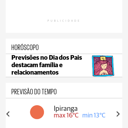
PUBLICIDADE
HORÓSCOPO
Previsões no Dia dos Pais
destacam família e
relacionamentos
PREVISÃO DO TEMPO
Prudentópolis
in 13°C
max 16°C
min 16°C