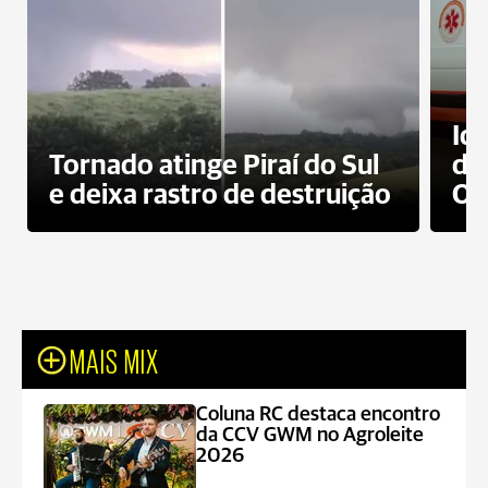
Id
Tornado atinge Piraí do Sul
de
e deixa rastro de destruição
Od
MAIS MIX
Coluna RC destaca encontro
da CCV GWM no Agroleite
2026