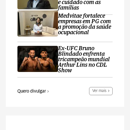
e cuidado com as
famílias
Medvitae fortalece
empresas em PG com
a promoção da saúde
ocupacional
Ex-UFC Bruno
Blindado enfrenta
tricampeão mundial
Arthur Lins no CDL
Show
Quero divulgar
Ver mais