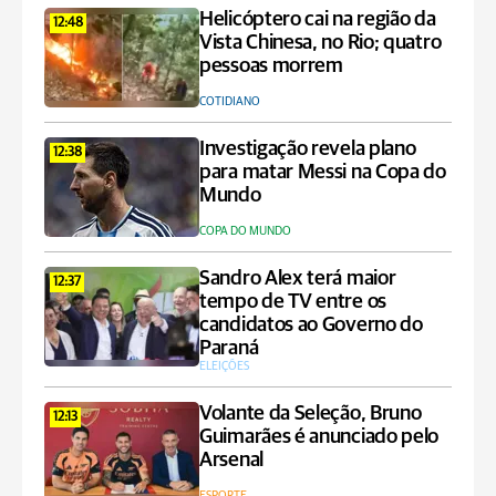
Helicóptero cai na região da
12:48
Vista Chinesa, no Rio; quatro
pessoas morrem
COTIDIANO
Investigação revela plano
12:38
para matar Messi na Copa do
Mundo
COPA DO MUNDO
Sandro Alex terá maior
12:37
tempo de TV entre os
candidatos ao Governo do
Paraná
ELEIÇÕES
Volante da Seleção, Bruno
12:13
Guimarães é anunciado pelo
Arsenal
ESPORTE