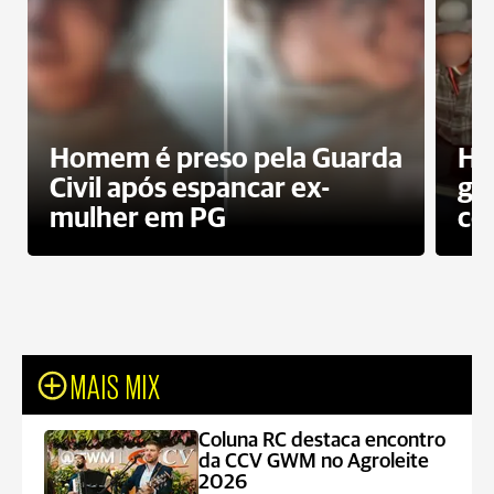
Homem é preso pela Guarda
Ho
Civil após espancar ex-
gr
mulher em PG
co
MAIS MIX
Coluna RC destaca encontro
da CCV GWM no Agroleite
2026