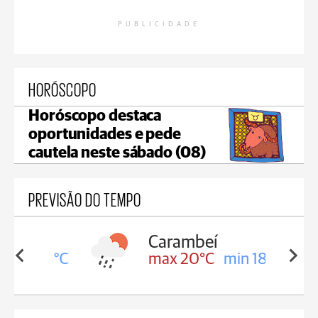
PUBLICIDADE
HORÓSCOPO
Horóscopo destaca
oportunidades e pede
cautela neste sábado (08)
PREVISÃO DO TEMPO
Carambeí
in 18°C
max 20°C
min 18°C