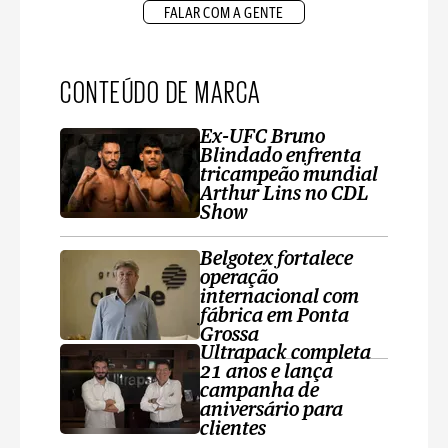
FALAR COM A GENTE
CONTEÚDO DE MARCA
Ex-UFC Bruno
Blindado enfrenta
tricampeão mundial
Arthur Lins no CDL
Show
Belgotex fortalece
operação
internacional com
fábrica em Ponta
Grossa
Ultrapack completa
21 anos e lança
campanha de
aniversário para
clientes