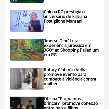
Coluna RC prestigia o
aniversário de Fabiana
Postiglione Mansani
'Imerso Dino' traz
experiência jurássica em
360° ao Shopping Palladium
em PG
Rotary Club Vila Velha
promove evento para
combate à violência contra
mulher
Oficina "Pai, vamos
brincar?" promove conexão
entre pais e filhos