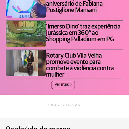
aniversário de Fabiana
Postiglione Mansani
'Imerso Dino' traz experiência
jurássica em 360° ao
Shopping Palladium em PG
Rotary Club Vila Velha
promove evento para
combate à violência contra
mulher
Ver mais
PUBLICIDADE