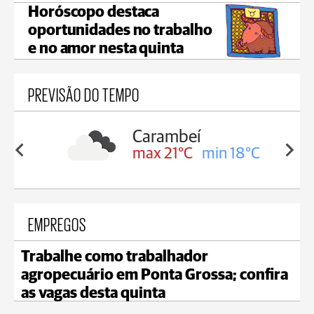
Horóscopo destaca
oportunidades no trabalho
e no amor nesta quinta
PREVISÃO DO TEMPO
Carambeí
in 19°C
max 21°C
min 18°C
EMPREGOS
Trabalhe como trabalhador
agropecuário em Ponta Grossa; confira
as vagas desta quinta