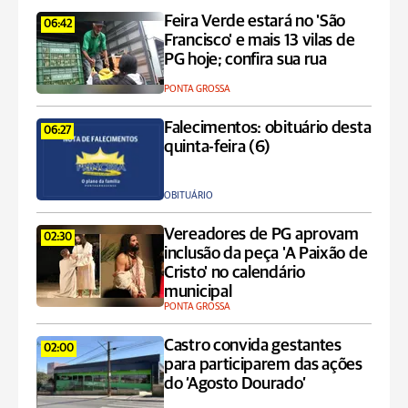
Feira Verde estará no 'São
06:42
Francisco' e mais 13 vilas de
PG hoje; confira sua rua
PONTA GROSSA
Falecimentos: obituário desta
06:27
quinta-feira (6)
OBITUÁRIO
Vereadores de PG aprovam
02:30
inclusão da peça 'A Paixão de
Cristo' no calendário
municipal
PONTA GROSSA
Castro convida gestantes
02:00
para participarem das ações
do ‘Agosto Dourado’