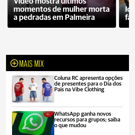
Vídeo mostra últimos
momentos de mulher morta
Id
a pedradas em Palmeira
fa
MAIS MIX
Coluna RC apresenta opções
de presentes para o Dia dos
Pais na Vibe Clothing
WhatsApp ganha novos
recursos para grupos; saiba
o que mudou