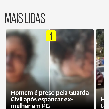
MAIS LIDAS
1
Homem é preso pela Guarda
Civil após espancar ex-
Ho
mulher em PG
te