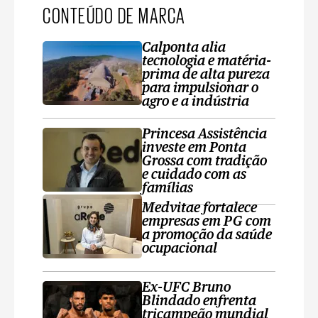
CONTEÚDO DE MARCA
Calponta alia
tecnologia e matéria-
prima de alta pureza
para impulsionar o
agro e a indústria
Princesa Assistência
investe em Ponta
Grossa com tradição
e cuidado com as
famílias
Medvitae fortalece
empresas em PG com
a promoção da saúde
ocupacional
Ex-UFC Bruno
Blindado enfrenta
tricampeão mundial