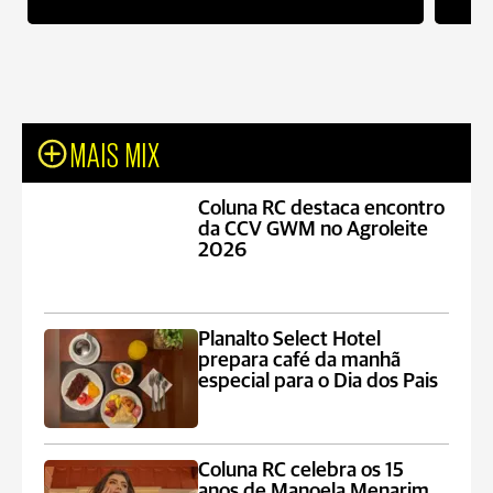
MAIS MIX
Coluna RC destaca encontro
da CCV GWM no Agroleite
2026
Planalto Select Hotel
prepara café da manhã
especial para o Dia dos Pais
Coluna RC celebra os 15
anos de Manoela Menarim