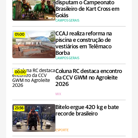
disputam o Campeonato
Brasileiro de Kart Cross em
Goiás
CAMPOS GERAIS
CCAJ realiza reforma na
01:00
piscina e construção de
vestiários em Telêmaco
Borba
CAMPOS GERAIS
Coluna RC destaca encontro
00:00
da CCV GWM no Agroleite
2026
MIX
Bitelo ergue 420 kg e bate
23:56
recorde brasileiro
ESPORTE