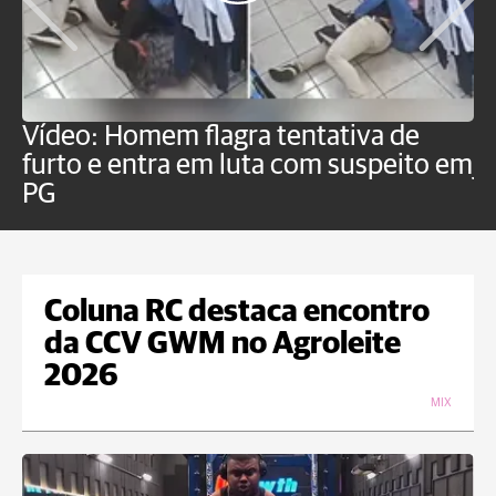
Vídeo: Homem flagra tentativa de
B
furto e entra em luta com suspeito em
j
PG
Coluna RC destaca encontro
da CCV GWM no Agroleite
2026
MIX