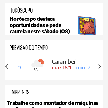
HORÓSCOPO
Horóscopo destaca
oportunidades e pede
cautela neste sábado (08)
PREVISÃO DO TEMPO
Carambeí
in 18°C
max 18°C
min 17°C
EMPREGOS
Trabalhe como montador de máquinas