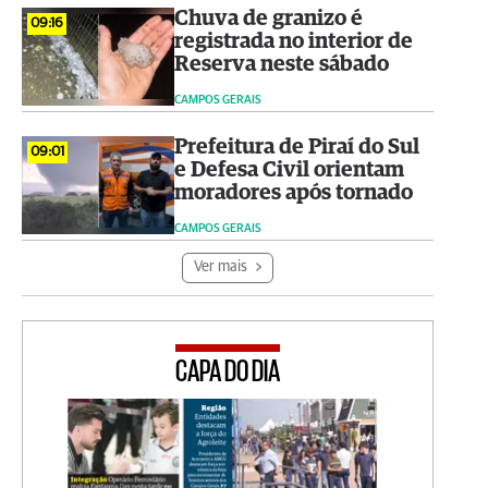
Chuva de granizo é
09:16
registrada no interior de
Reserva neste sábado
CAMPOS GERAIS
Prefeitura de Piraí do Sul
09:01
e Defesa Civil orientam
moradores após tornado
CAMPOS GERAIS
Ver mais
CAPA DO DIA