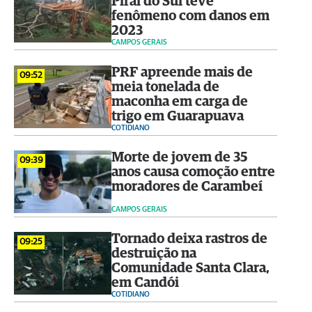
Piraí do Sul teve
fenômeno com danos em
2023
CAMPOS GERAIS
PRF apreende mais de
09:52
meia tonelada de
maconha em carga de
trigo em Guarapuava
COTIDIANO
Morte de jovem de 35
09:39
anos causa comoção entre
moradores de Carambeí
CAMPOS GERAIS
Tornado deixa rastros de
09:25
destruição na
Comunidade Santa Clara,
em Candói
COTIDIANO