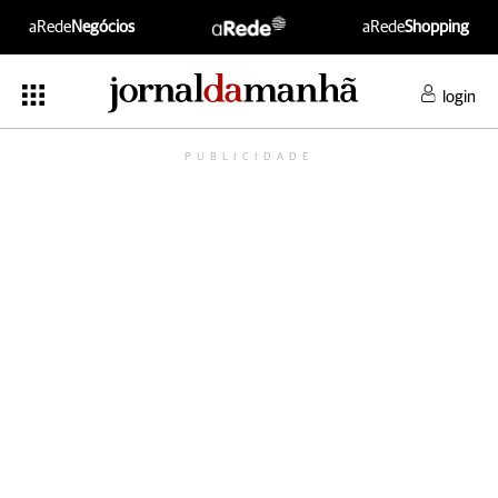
aRede
Negócios
aRede
Shopping
login
PUBLICIDADE