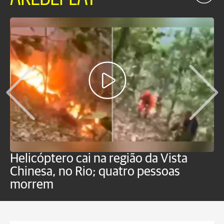
Helicóptero cai na região da Vista
C
Chinesa, no Rio; quatro pessoas
a
morrem
o