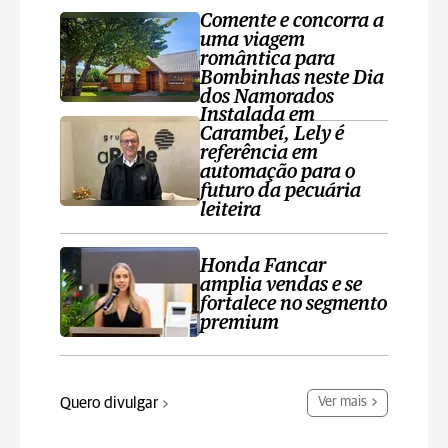
Comente e concorra a
uma viagem
romântica para
Bombinhas neste Dia
dos Namorados
Instalada em
Carambeí, Lely é
referência em
automação para o
futuro da pecuária
leiteira
Honda Fancar
amplia vendas e se
fortalece no segmento
premium
Quero divulgar
Ver mais