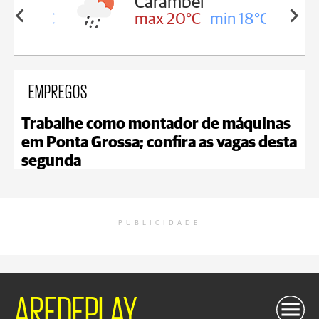
Carambeí
in 18°C
max 20°C
min 18°C
EMPREGOS
Trabalhe como montador de máquinas
em Ponta Grossa; confira as vagas desta
segunda
PUBLICIDADE
AREDEPLAY