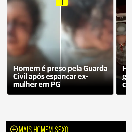
Homem é preso pela Guarda
Ho
Civil após espancar ex-
gr
mulher em PG
co
MAIS HOMEM-SEXO