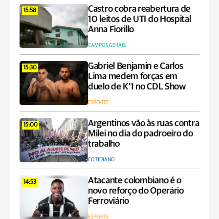
Castro cobra reabertura de
15:58
10 leitos de UTI do Hospital
Anna Fiorillo
CAMPOS GERAIS
Gabriel Benjamin e Carlos
15:30
Lima medem forças em
duelo de K’1 no CDL Show
ESPORTE
Argentinos vão às ruas contra
15:00
Milei no dia do padroeiro do
trabalho
COTIDIANO
Atacante colombiano é o
14:53
novo reforço do Operário
Ferroviário
ESPORTE