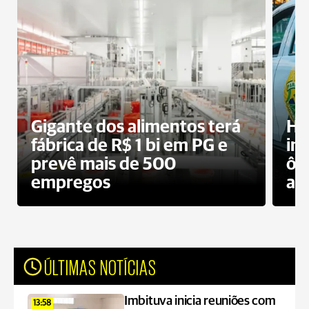
Gigante dos alimentos terá
Ho
fábrica de R$ 1 bi em PG e
im
prevê mais de 500
ôn
empregos
ac
ÚLTIMAS NOTÍCIAS
Imbituva inicia reuniões com
13:58