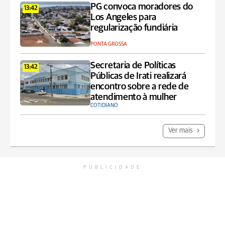
PG convoca moradores do
13:42
Los Angeles para
regularização fundiária
PONTA GROSSA
Secretaria de Políticas
13:42
Públicas de Irati realizará
encontro sobre a rede de
atendimento à mulher
COTIDIANO
Ver mais
PUBLICIDADE