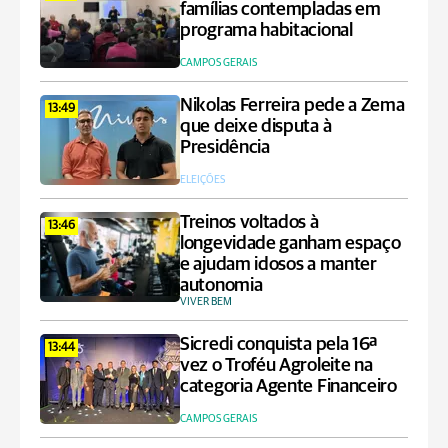
famílias contempladas em
programa habitacional
CAMPOS GERAIS
Nikolas Ferreira pede a Zema
13:49
que deixe disputa à
Presidência
ELEIÇÕES
Treinos voltados à
13:46
longevidade ganham espaço
e ajudam idosos a manter
autonomia
VIVER BEM
Sicredi conquista pela 16ª
13:44
vez o Troféu Agroleite na
categoria Agente Financeiro
CAMPOS GERAIS