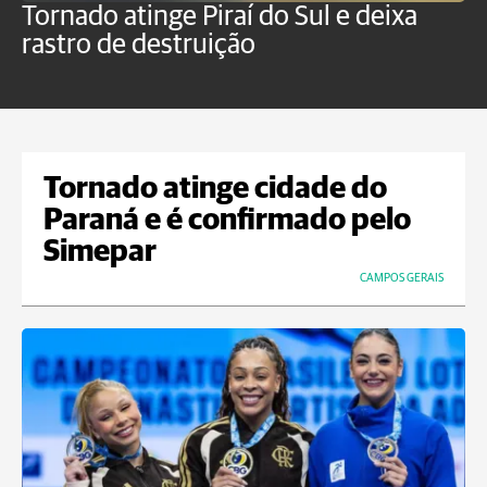
Tornado atinge Piraí do Sul e deixa
H
rastro de destruição
C
m
Tornado atinge cidade do
Paraná e é confirmado pelo
Simepar
CAMPOS GERAIS