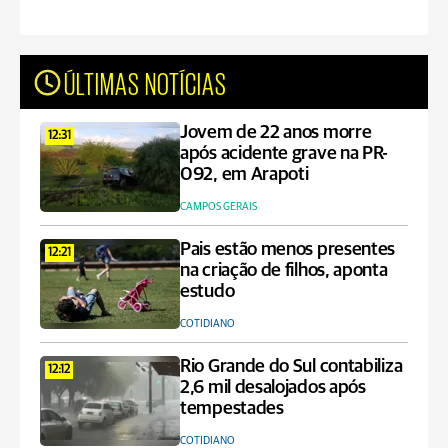
ÚLTIMAS NOTÍCIAS
Jovem de 22 anos morre
12:31
após acidente grave na PR-
092, em Arapoti
CAMPOS GERAIS
Pais estão menos presentes
12:21
na criação de filhos, aponta
estudo
COTIDIANO
Rio Grande do Sul contabiliza
12:12
2,6 mil desalojados após
tempestades
COTIDIANO