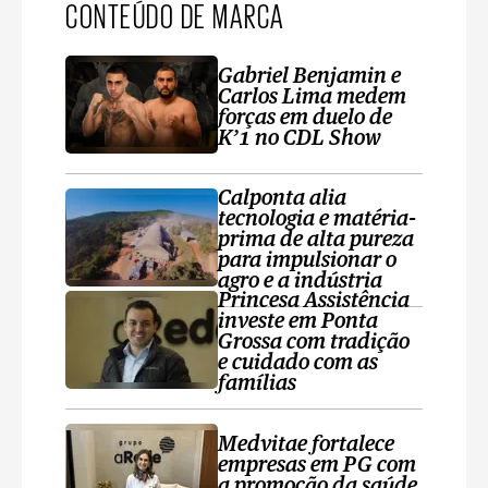
CONTEÚDO DE MARCA
Gabriel Benjamin e
Carlos Lima medem
forças em duelo de
K’1 no CDL Show
Calponta alia
tecnologia e matéria-
prima de alta pureza
para impulsionar o
agro e a indústria
Princesa Assistência
investe em Ponta
Grossa com tradição
e cuidado com as
famílias
Medvitae fortalece
empresas em PG com
a promoção da saúde