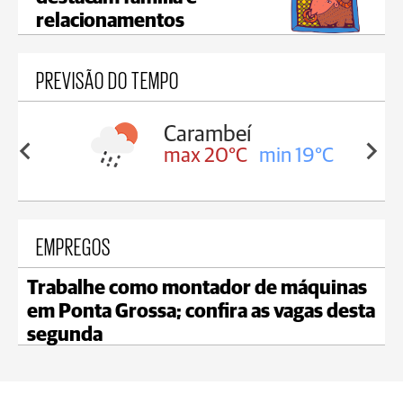
relacionamentos
PREVISÃO DO TEMPO
Carambeí
in 19°C
max 20°C
min 19°C
EMPREGOS
Trabalhe como montador de máquinas
em Ponta Grossa; confira as vagas desta
segunda