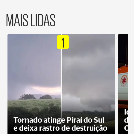
MAIS LIDAS
1
Id
Tornado atinge Piraí do Sul
de
e deixa rastro de destruição
Od