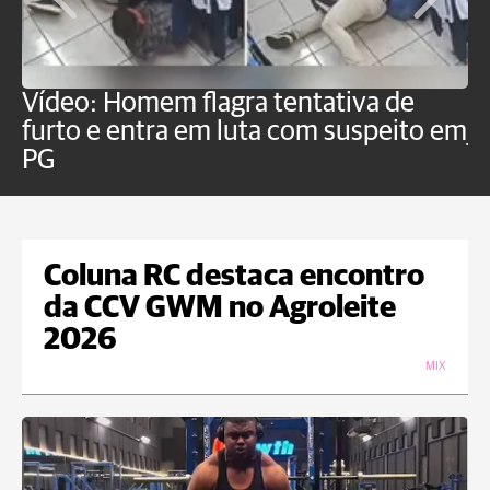
Vídeo: Homem flagra tentativa de
B
furto e entra em luta com suspeito em
j
PG
Coluna RC destaca encontro
da CCV GWM no Agroleite
2026
MIX