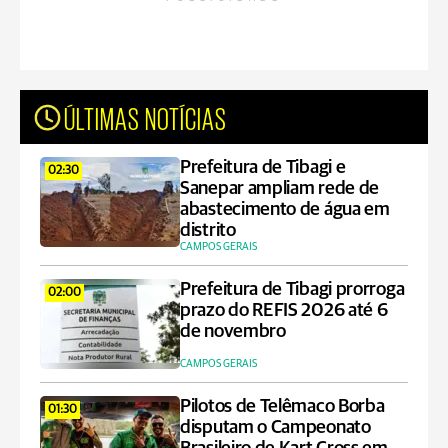
ÚLTIMAS NOTÍCIAS
Prefeitura de Tibagi e
02:30
Sanepar ampliam rede de
abastecimento de água em
distrito
CAMPOS GERAIS
Prefeitura de Tibagi prorroga
02:00
prazo do REFIS 2026 até 6
de novembro
CAMPOS GERAIS
Pilotos de Telêmaco Borba
01:30
disputam o Campeonato