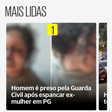
MAIS LIDAS
1
Homem é preso pela Guarda
Civil após espancar ex-
Ho
mulher em PG
te