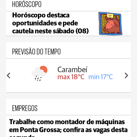
HORÓSCOPO
Horóscopo destaca
oportunidades e pede
cautela neste sábado (08)
PREVISÃO DO TEMPO
Carambeí
in 18°C
max 18°C
min 17°C
EMPREGOS
Trabalhe como montador de máquinas
em Ponta Grossa; confira as vagas desta