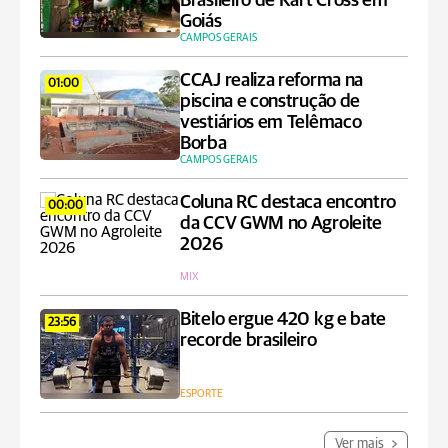
Brasileiro de Kart Cross em
Goiás
CAMPOS GERAIS
CCAJ realiza reforma na
01:00
piscina e construção de
vestiários em Telêmaco
Borba
CAMPOS GERAIS
Coluna RC destaca encontro
00:00
da CCV GWM no Agroleite
2026
MIX
Bitelo ergue 420 kg e bate
23:56
recorde brasileiro
ESPORTE
Ver mais