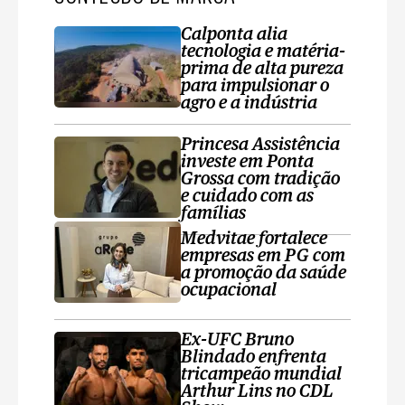
Calponta alia
tecnologia e matéria-
prima de alta pureza
para impulsionar o
agro e a indústria
Princesa Assistência
investe em Ponta
Grossa com tradição
e cuidado com as
famílias
Medvitae fortalece
empresas em PG com
a promoção da saúde
ocupacional
Ex-UFC Bruno
Blindado enfrenta
tricampeão mundial
Arthur Lins no CDL