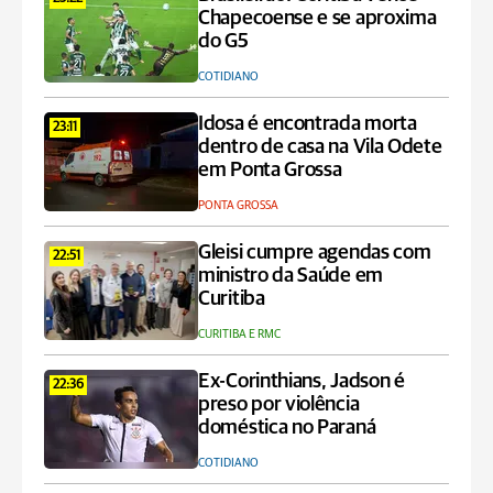
Chapecoense e se aproxima
do G5
COTIDIANO
Idosa é encontrada morta
23:11
dentro de casa na Vila Odete
em Ponta Grossa
PONTA GROSSA
Gleisi cumpre agendas com
22:51
ministro da Saúde em
Curitiba
CURITIBA E RMC
Ex-Corinthians, Jadson é
22:36
preso por violência
doméstica no Paraná
COTIDIANO