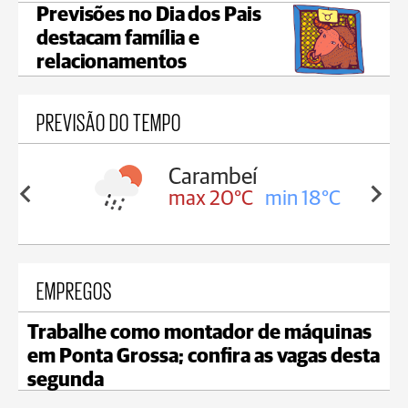
Previsões no Dia dos Pais
destacam família e
relacionamentos
PREVISÃO DO TEMPO
Carambeí
in 18°C
max 20°C
min 18°C
EMPREGOS
Trabalhe como montador de máquinas
em Ponta Grossa; confira as vagas desta
segunda