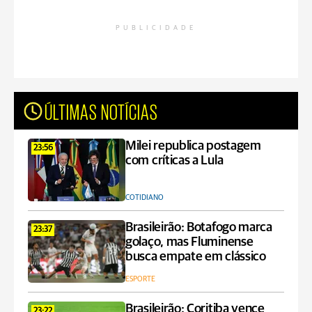
PUBLICIDADE
ÚLTIMAS NOTÍCIAS
Milei republica postagem
23:56
com críticas a Lula
COTIDIANO
Brasileirão: Botafogo marca
23:37
golaço, mas Fluminense
busca empate em clássico
ESPORTE
Brasileirão: Coritiba vence
23:22