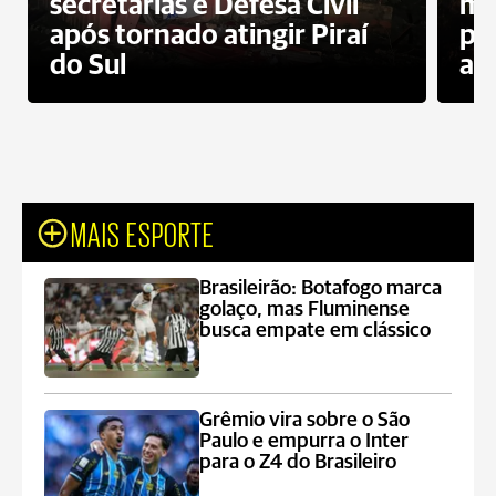
secretarias e Defesa Civil
ma
após tornado atingir Piraí
pu
do Sul
agr
MAIS ESPORTE
Brasileirão: Botafogo marca
golaço, mas Fluminense
busca empate em clássico
Grêmio vira sobre o São
Paulo e empurra o Inter
para o Z4 do Brasileiro