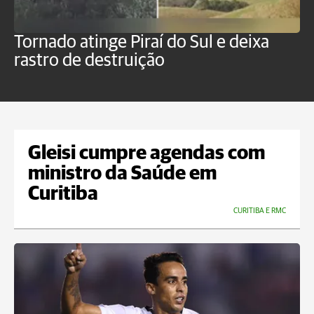
Tornado atinge Piraí do Sul e deixa
H
rastro de destruição
C
m
Gleisi cumpre agendas com
ministro da Saúde em
Curitiba
CURITIBA E RMC