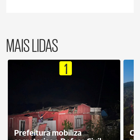
MAIS LIDAS
1
Prefeitura mobiliza
Ca