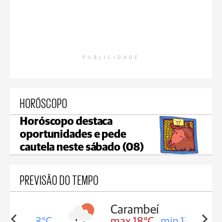
PUBLICIDADE
HORÓSCOPO
Horóscopo destaca
oportunidades e pede
cautela neste sábado (08)
PREVISÃO DO TEMPO
Carambeí
in 18°C
max 18°C
min 17°C