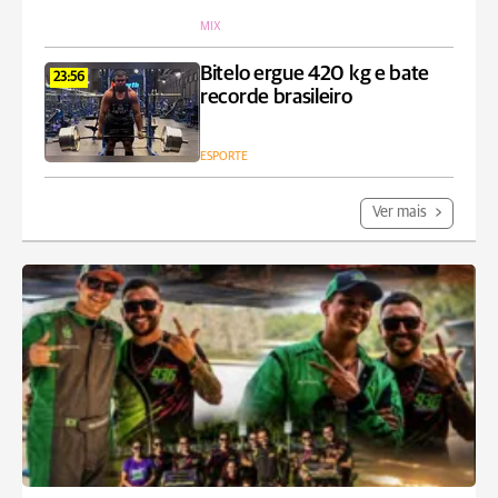
MIX
Bitelo ergue 420 kg e bate
23:56
recorde brasileiro
ESPORTE
Ver mais