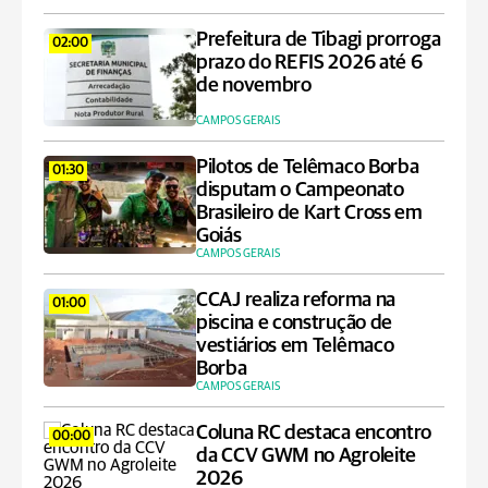
Prefeitura de Tibagi prorroga
02:00
prazo do REFIS 2026 até 6
de novembro
CAMPOS GERAIS
Pilotos de Telêmaco Borba
01:30
disputam o Campeonato
Brasileiro de Kart Cross em
Goiás
CAMPOS GERAIS
CCAJ realiza reforma na
01:00
piscina e construção de
vestiários em Telêmaco
Borba
CAMPOS GERAIS
Coluna RC destaca encontro
00:00
da CCV GWM no Agroleite
2026