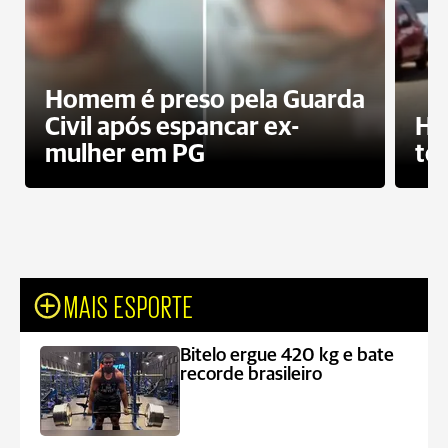
Homem é preso pela Guarda
Civil após espancar ex-
Ho
mulher em PG
te
MAIS ESPORTE
Bitelo ergue 420 kg e bate
recorde brasileiro