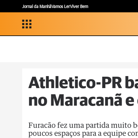
Jornal da Manhã
Vamos Ler
Viver Bem
Athletico-PR b
no Maracanã e e
Furacão fez uma partida muito b
poucos espaços para a equipe co