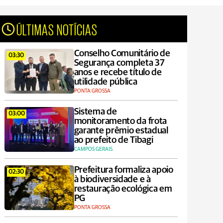
ÚLTIMAS NOTÍCIAS
Conselho Comunitário de
03:30
Segurança completa 37
anos e recebe título de
utilidade pública
PONTA GROSSA
Sistema de
03:00
monitoramento da frota
garante prêmio estadual
ao prefeito de Tibagi
CAMPOS GERAIS
Prefeitura formaliza apoio
02:30
à biodiversidade e à
restauração ecológica em
PG
PONTA GROSSA