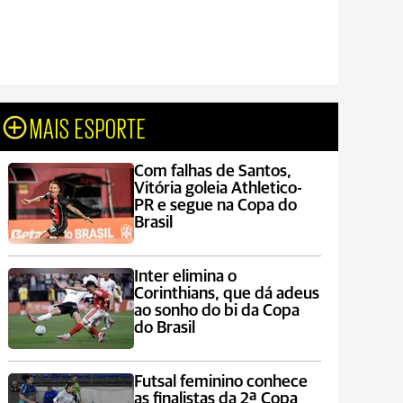
MAIS ESPORTE
Com falhas de Santos,
Vitória goleia Athletico-
PR e segue na Copa do
Brasil
Inter elimina o
Corinthians, que dá adeus
ao sonho do bi da Copa
do Brasil
Futsal feminino conhece
as finalistas da 2ª Copa