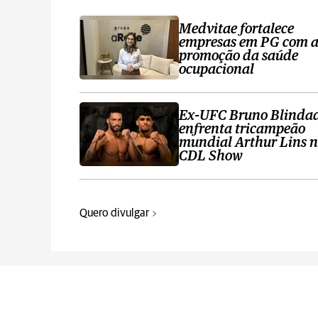
Medvitae fortalece
empresas em PG com 
promoção da saúde
ocupacional
Ex-UFC Bruno Blinda
enfrenta tricampeão
mundial Arthur Lins 
CDL Show
Quero divulgar