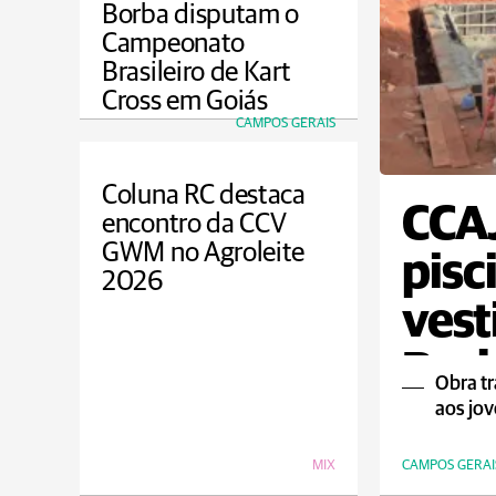
Borba disputam o
Campeonato
Brasileiro de Kart
Cross em Goiás
CAMPOS GERAIS
Coluna RC destaca
CCAJ
encontro da CCV
GWM no Agroleite
pisc
2026
vest
Bor
Obra tr
aos jo
MIX
CAMPOS GERAI