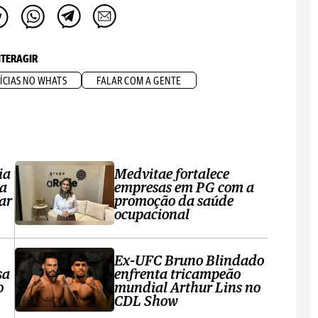
NTERAGIR
ÍCIAS NO WHATS
FALAR COM A GENTE
ia
Medvitae fortalece
ta
empresas em PG com a
ar
promoção da saúde
ocupacional
Ex-UFC Bruno Blindado
sa
enfrenta tricampeão
o
mundial Arthur Lins no
CDL Show