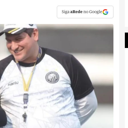
Siga
aRede
no Google