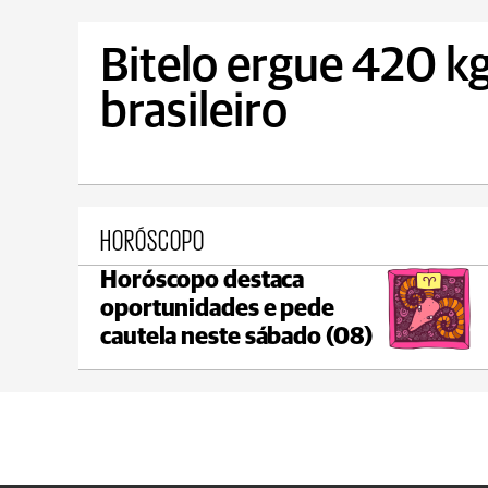
Bitelo ergue 420 kg
brasileiro
HORÓSCOPO
Horóscopo destaca
Ponta Grossa
oportunidades e pede
max 17°C
min 17°C
cautela neste sábado (08)