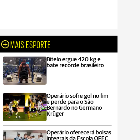
MAIS ESPORTE
Bitelo ergue 420 kg e
bate recorde brasileiro
Operário sofre gol no fim
e perde para o São
Bernardo no Germano
Krüger
Operário oferecerá bolsas
integrais da Escola OFEC