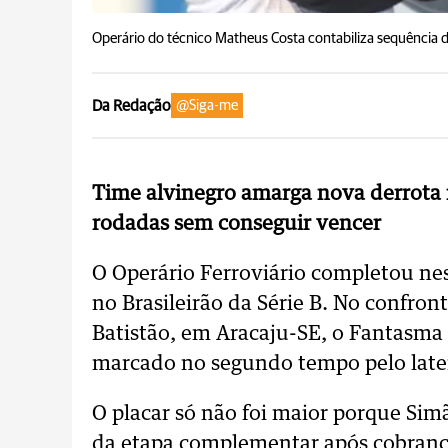
Operário do técnico Matheus Costa contabiliza sequência d
Da Redação
@Siga-me
Time alvinegro amarga nova derrota n
rodadas sem conseguir vencer
O Operário Ferroviário completou nes
no Brasileirão da Série B. No confron
Batistão, em Aracaju-SE, o Fantasma f
marcado no segundo tempo pelo late
O placar só não foi maior porque Si
da etapa complementar após cobranç