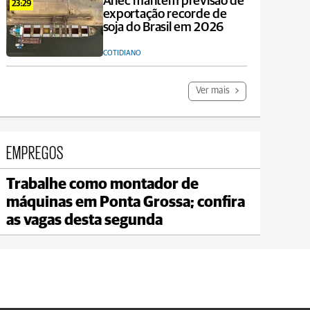
Anec mantém previsão de
23:29
exportação recorde de
soja do Brasil em 2026
COTIDIANO
Ver mais
EMPREGOS
Trabalhe como montador de
Carambeí
máquinas em Ponta Grossa; confira
max 18°C
min 17°C
as vagas desta segunda