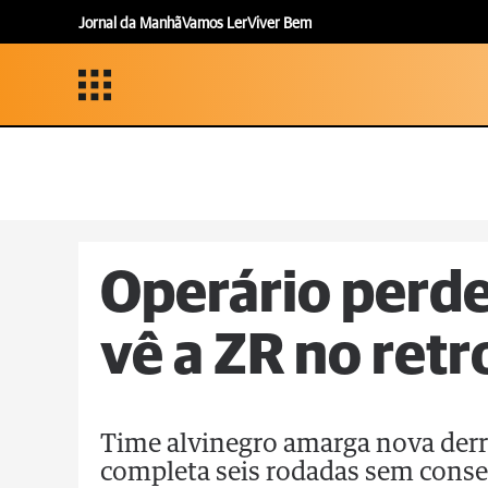
Jornal da Manhã
Vamos Ler
Viver Bem
Operário perde
vê a ZR no retr
Time alvinegro amarga nova derro
completa seis rodadas sem conse