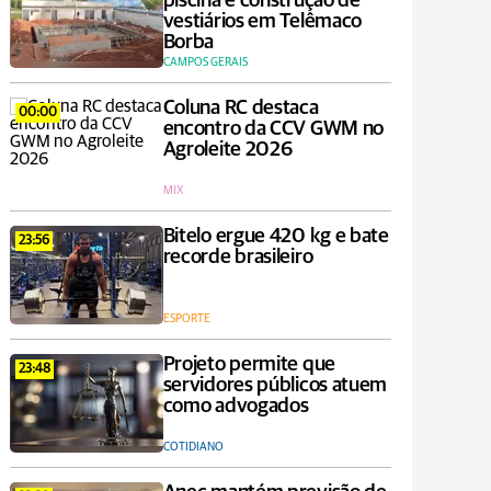
piscina e construção de
vestiários em Telêmaco
Borba
CAMPOS GERAIS
Coluna RC destaca
00:00
encontro da CCV GWM no
Agroleite 2026
MIX
Bitelo ergue 420 kg e bate
23:56
recorde brasileiro
ESPORTE
Projeto permite que
23:48
servidores públicos atuem
como advogados
COTIDIANO