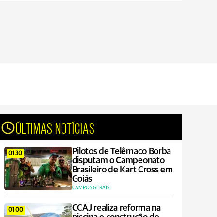
ÚLTIMAS NOTÍCIAS
Pilotos de Telêmaco Borba
01:30
disputam o Campeonato
Brasileiro de Kart Cross em
Goiás
CAMPOS GERAIS
CCAJ realiza reforma na
01:00