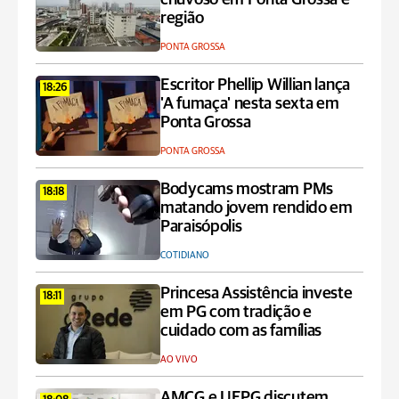
região
PONTA GROSSA
Escritor Phellip Willian lança
18:26
'A fumaça' nesta sexta em
Ponta Grossa
PONTA GROSSA
Bodycams mostram PMs
18:18
matando jovem rendido em
Paraisópolis
COTIDIANO
Princesa Assistência investe
18:11
em PG com tradição e
cuidado com as famílias
AO VIVO
AMCG e UEPG discutem