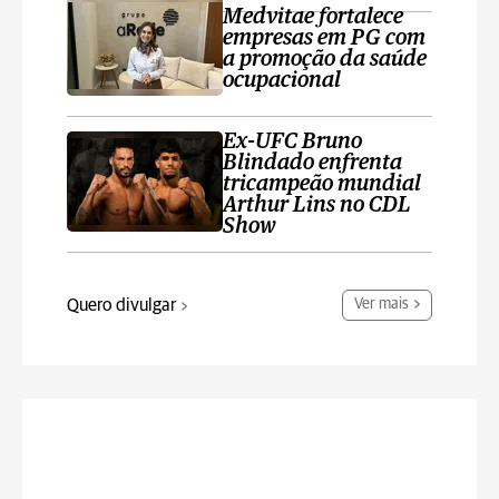
Medvitae fortalece
empresas em PG com
a promoção da saúde
ocupacional
Ex-UFC Bruno
Blindado enfrenta
tricampeão mundial
Arthur Lins no CDL
Show
Quero divulgar
Ver mais