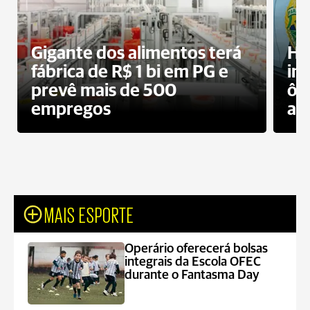
Gigante dos alimentos terá
Ho
fábrica de R$ 1 bi em PG e
im
prevê mais de 500
ôn
empregos
ac
MAIS ESPORTE
Operário oferecerá bolsas
integrais da Escola OFEC
durante o Fantasma Day