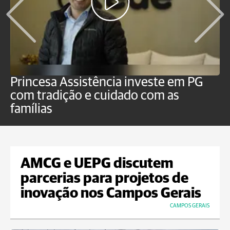
Princesa Assistência investe em PG
C
com tradição e cuidado com as
p
famílias
o
AMCG e UEPG discutem
parcerias para projetos de
inovação nos Campos Gerais
CAMPOS GERAIS