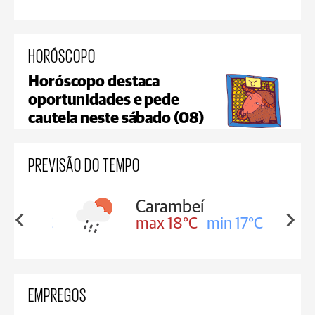
HORÓSCOPO
Horóscopo destaca
oportunidades e pede
cautela neste sábado (08)
PREVISÃO DO TEMPO
Carambeí
in 18°C
max 18°C
min 17°C
EMPREGOS