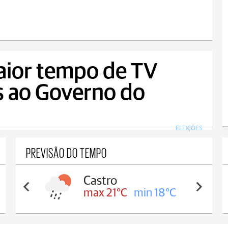
aior tempo de TV
s ao Governo do
ELEIÇÕES
PREVISÃO DO TEMPO
Carambeí
max 20°C
min 18°C