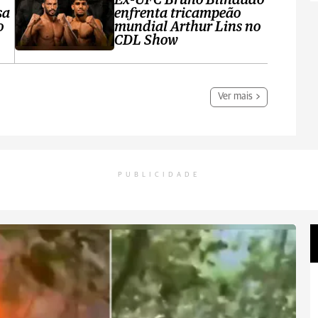
Ex-UFC Bruno Blindado
sa
enfrenta tricampeão
o
mundial Arthur Lins no
CDL Show
Ver mais
PUBLICIDADE