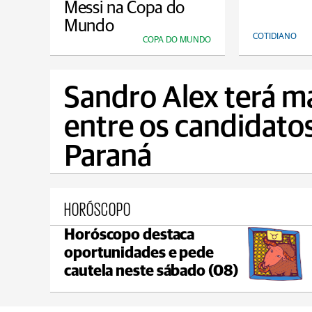
Messi na Copa do
Mundo
COTIDIANO
COPA DO MUNDO
Sandro Alex terá m
entre os candidato
Paraná
HORÓSCOPO
Horóscopo destaca
Castro
oportunidades e pede
C
max 21°C
min 18°C
cautela neste sábado (08)