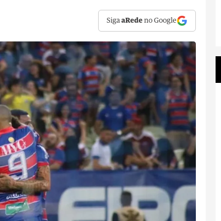
Siga
aRede
no Google