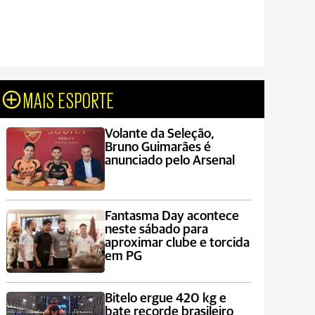
MAIS ESPORTE
Volante da Seleção,
Bruno Guimarães é
anunciado pelo Arsenal
Fantasma Day acontece
neste sábado para
aproximar clube e torcida
em PG
Bitelo ergue 420 kg e
bate recorde brasileiro