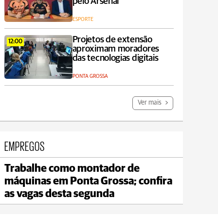
pelo Arsenal
ESPORTE
Projetos de extensão
12:00
aproximam moradores
das tecnologias digitais
PONTA GROSSA
Ver mais
EMPREGOS
Trabalhe como montador de
Jaguariaíva
máquinas em Ponta Grossa; confira
max 20°C
min 18°C
as vagas desta segunda