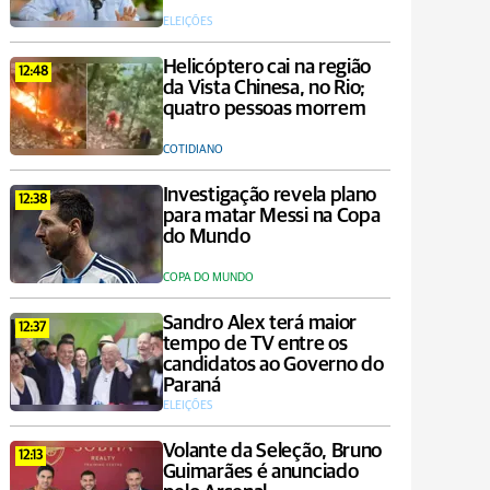
ELEIÇÕES
Helicóptero cai na região
12:48
da Vista Chinesa, no Rio;
quatro pessoas morrem
COTIDIANO
Investigação revela plano
12:38
para matar Messi na Copa
do Mundo
COPA DO MUNDO
Sandro Alex terá maior
12:37
tempo de TV entre os
candidatos ao Governo do
Paraná
ELEIÇÕES
Volante da Seleção, Bruno
12:13
Guimarães é anunciado