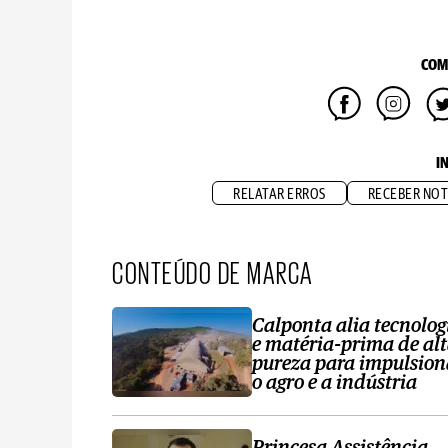
COM
I
RELATAR ERROS
RECEBER NOT
CONTEÚDO DE MARCA
Calponta alia tecnolog
e matéria-prima de al
pureza para impulsion
o agro e a indústria