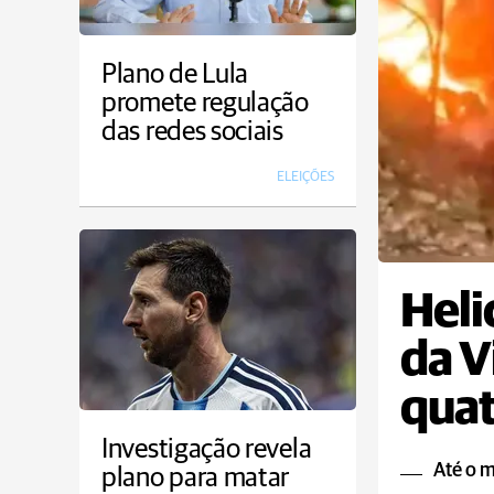
Plano de Lula
promete regulação
das redes sociais
ELEIÇÕES
Heli
da V
qua
Investigação revela
Até o 
plano para matar