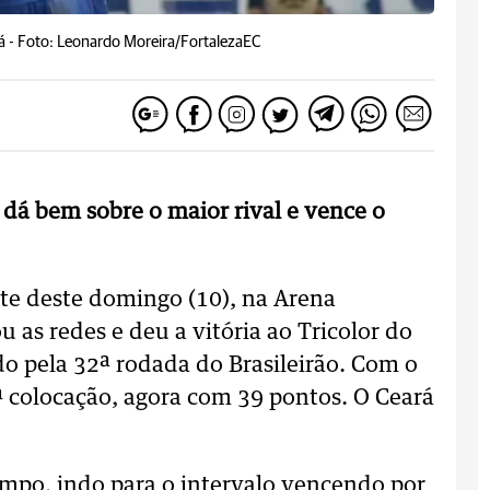
á -
Foto: Leonardo Moreira/FortalezaEC
e dá bem sobre o maior rival e vence o
ite deste domingo (10), na Arena
u as redes e deu a vitória ao Tricolor do
do pela 32ª rodada do Brasileirão. Com o
3ª colocação, agora com 39 pontos. O Ceará
empo, indo para o intervalo vencendo por