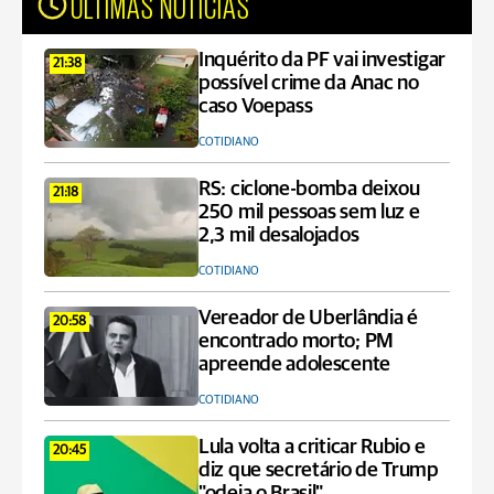
ÚLTIMAS NOTÍCIAS
Inquérito da PF vai investigar
21:38
possível crime da Anac no
caso Voepass
COTIDIANO
RS: ciclone-bomba deixou
21:18
250 mil pessoas sem luz e
2,3 mil desalojados
COTIDIANO
Vereador de Uberlândia é
20:58
encontrado morto; PM
apreende adolescente
COTIDIANO
Lula volta a criticar Rubio e
20:45
diz que secretário de Trump
"odeia o Brasil"