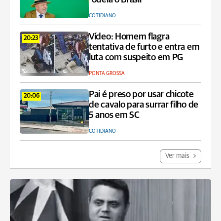
COTIDIANO
Vídeo: Homem flagra
20:23
tentativa de furto e entra em
luta com suspeito em PG
PONTA GROSSA
Pai é preso por usar chicote
20:06
de cavalo para surrar filho de
5 anos em SC
COTIDIANO
Ver mais