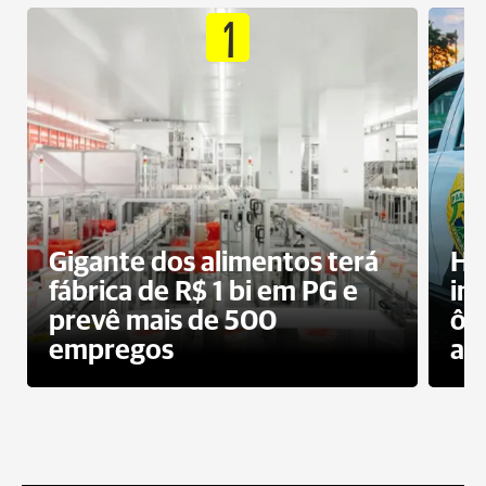
1
Gigante dos alimentos terá
Ho
fábrica de R$ 1 bi em PG e
im
prevê mais de 500
ôn
empregos
ac