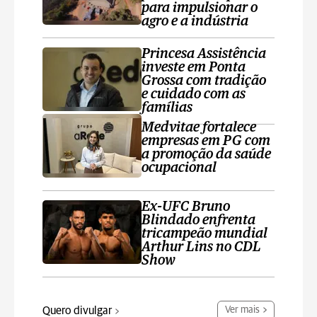
para impulsionar o
agro e a indústria
Princesa Assistência
investe em Ponta
Grossa com tradição
e cuidado com as
famílias
Medvitae fortalece
empresas em PG com
a promoção da saúde
ocupacional
Ex-UFC Bruno
Blindado enfrenta
tricampeão mundial
Arthur Lins no CDL
Show
Quero divulgar
Ver mais