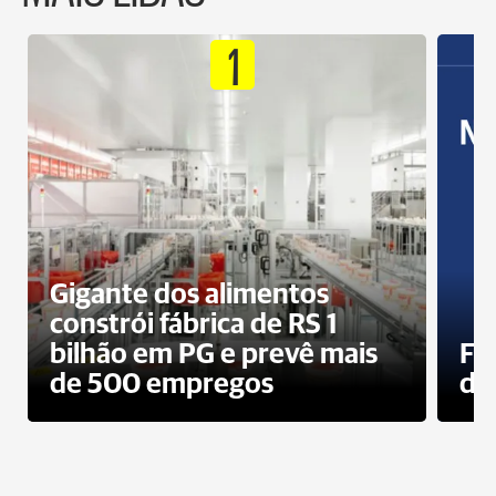
1
Gigante dos alimentos
constrói fábrica de RS 1
bilhão em PG e prevê mais
Fa
de 500 empregos
des