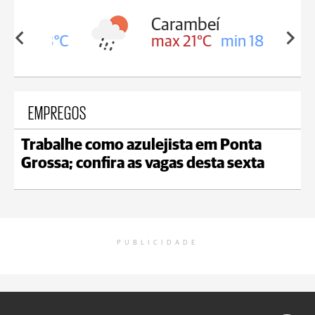
Carambeí
in 18°C
max 21°C
min 18°C
EMPREGOS
Trabalhe como azulejista em Ponta
Grossa; confira as vagas desta sexta
PUBLICIDADE