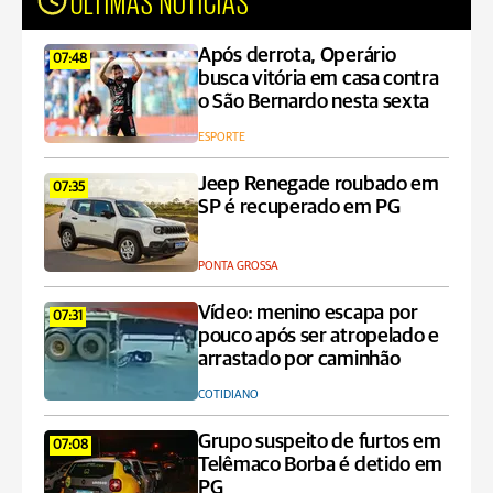
ÚLTIMAS NOTÍCIAS
Após derrota, Operário
07:48
busca vitória em casa contra
o São Bernardo nesta sexta
ESPORTE
Jeep Renegade roubado em
07:35
SP é recuperado em PG
PONTA GROSSA
Vídeo: menino escapa por
07:31
pouco após ser atropelado e
arrastado por caminhão
COTIDIANO
Grupo suspeito de furtos em
07:08
Telêmaco Borba é detido em
PG