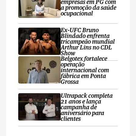
empresas em PG com
a promoção da saúde
ocupacional
Ex-UFC Bruno
Blindado enfrenta
tricampeão mundial
Arthur Lins no CDL
Show
Belgotex fortalece
operação
internacional com
fábrica em Ponta
Grossa
Ultrapack completa
21 anos e lança
campanha de
aniversário para
clientes