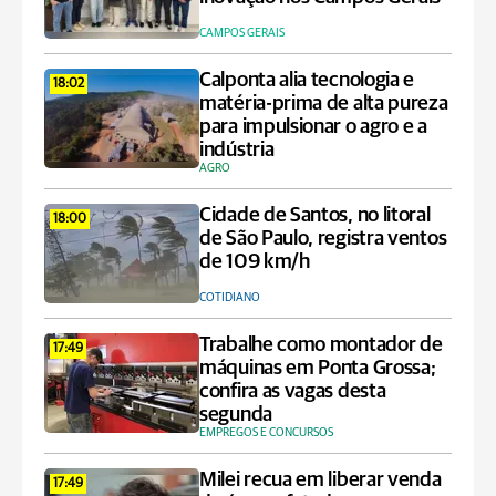
CAMPOS GERAIS
Calponta alia tecnologia e
18:02
matéria-prima de alta pureza
para impulsionar o agro e a
indústria
AGRO
Cidade de Santos, no litoral
18:00
de São Paulo, registra ventos
de 109 km/h
COTIDIANO
Trabalhe como montador de
17:49
máquinas em Ponta Grossa;
confira as vagas desta
segunda
EMPREGOS E CONCURSOS
Milei recua em liberar venda
17:49