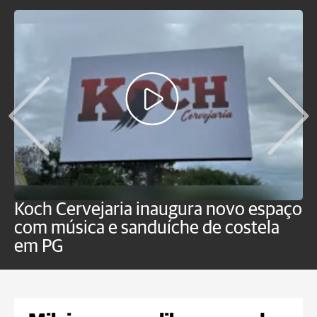
Koch Cervejaria inaugura novo espaço
D
com música e sanduíche de costela
p
em PG