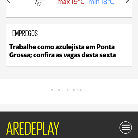
min 18°C
max 19°C
min 18°C
EMPREGOS
Trabalhe como azulejista em Ponta
Grossa; confira as vagas desta sexta
PUBLICIDADE
AREDEPLAY