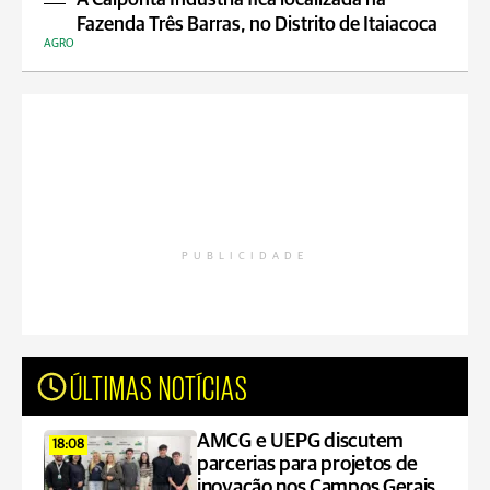
A Calponta Indústria fica localizada na
Fazenda Três Barras, no Distrito de Itaiacoca
AGRO
PUBLICIDADE
ÚLTIMAS NOTÍCIAS
AMCG e UEPG discutem
18:08
parcerias para projetos de
inovação nos Campos Gerais