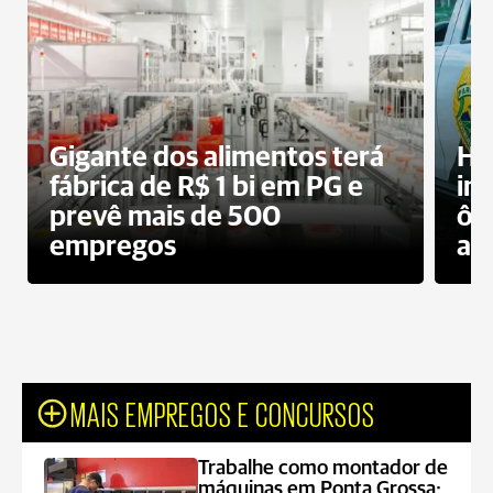
Gigante dos alimentos terá
Ho
fábrica de R$ 1 bi em PG e
im
prevê mais de 500
ôn
empregos
ac
MAIS EMPREGOS E CONCURSOS
Trabalhe como montador de
máquinas em Ponta Grossa;