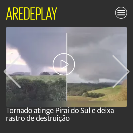
AREDEPLAY
Tornado atinge Piraí do Sul e deixa
H
rastro de destruição
C
m