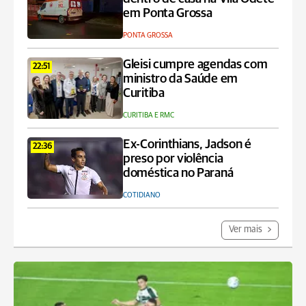
em Ponta Grossa
PONTA GROSSA
Gleisi cumpre agendas com
22:51
ministro da Saúde em
Curitiba
CURITIBA E RMC
Ex-Corinthians, Jadson é
22:36
preso por violência
doméstica no Paraná
COTIDIANO
Ver mais