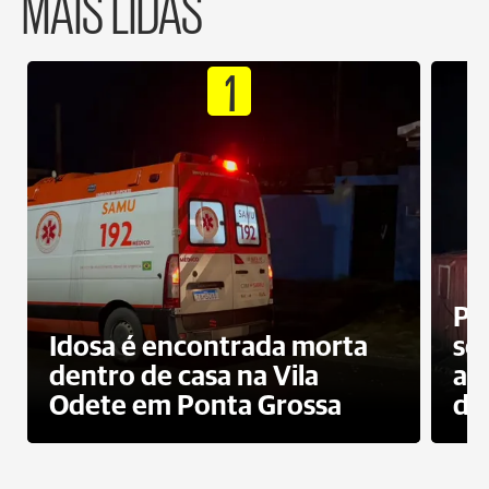
MAIS LIDAS
1
Pr
Idosa é encontrada morta
sec
dentro de casa na Vila
ap
Odete em Ponta Grossa
do