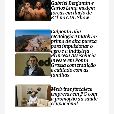
Gabriel Benjamin e
Carlos Lima medem
forças em duelo de
K’1 no CDL Show
Calponta alia
tecnologia e matéria-
prima de alta pureza
para impulsionar o
agro e a indústria
Princesa Assistência
investe em Ponta
Grossa com tradição
e cuidado com as
famílias
Medvitae fortalece
empresas em PG com
a promoção da saúde
ocupacional