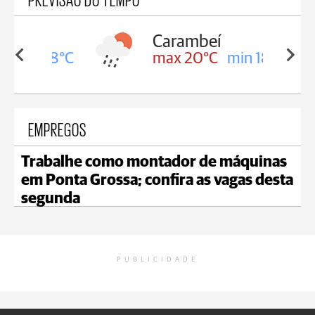
Carambeí
in 18°C
max 20°C
min 18°C
EMPREGOS
Trabalhe como montador de máquinas
em Ponta Grossa; confira as vagas desta
segunda
PUBLICIDADE