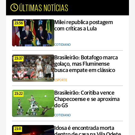
ÚLTIMAS NOTÍCIAS
Milei republica postagem
23:56
com críticas a Lula
COTIDIANO
Brasileirão: Botafogo marca
23:37
golaço, mas Fluminense
busca empate em clássico
ESPORTE
Brasileirão: Coritiba vence
23:22
Chapecoense e se aproxima
do G5
COTIDIANO
Idosa é encontrada morta
23:11
dentro de casa na Vila Odete