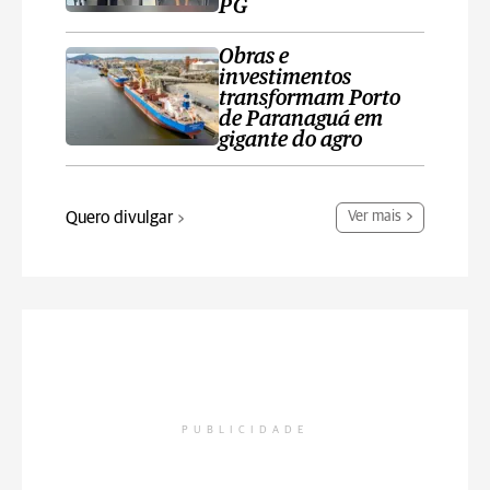
PG
Obras e
investimentos
transformam Porto
de Paranaguá em
gigante do agro
Quero divulgar
Ver mais
PUBLICIDADE