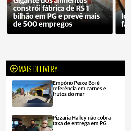
Gigante dos alimentos
constrói fábrica de RS 1
bilhão em PG e prevê mais
Id
de 500 empregos
fa
MAIS DELIVERY
Empório Peixe Boi é
referência em carnes e
frutos do mar
Pizzaria Halley não cobra
taxa de entrega em PG