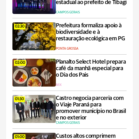
estadual ao prefeito de Tibagi
CAMPOS GERAIS
Prefeitura formaliza apoio à
02:30
biodiversidade e à
restauração ecológica em PG
PONTA GROSSA
Planalto Select Hotel prepara
02:00
café da manhã especial para
o Dia dos Pais
MIX
Castro negocia parceria com
01:30
o Viaje Paraná para
promover município no Brasil
e no exterior
CAMPOS GERAIS
Custos altos comprimem
01:00