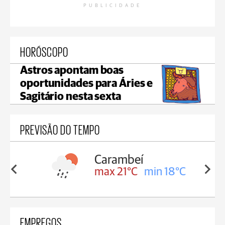
PUBLICIDADE
HORÓSCOPO
Astros apontam boas
oportunidades para Áries e
Sagitário nesta sexta
PREVISÃO DO TEMPO
Carambeí
in 18°C
max 21°C
min 18°C
EMPREGOS