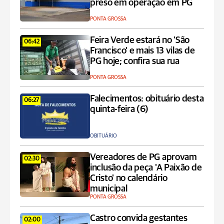
preso em operação em PG
PONTA GROSSA
Feira Verde estará no 'São
06:42
Francisco' e mais 13 vilas de
PG hoje; confira sua rua
PONTA GROSSA
Falecimentos: obituário desta
06:27
quinta-feira (6)
OBITUÁRIO
Vereadores de PG aprovam
02:30
inclusão da peça 'A Paixão de
Cristo' no calendário
municipal
PONTA GROSSA
Castro convida gestantes
02:00