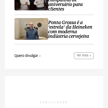
campanha de
aniversário para
clientes
Ponta Grossa é a
‘estrela’ da Heineken
com moderna
indústria cervejeira
Quero divulgar
Ver mais
PUBLICIDADE