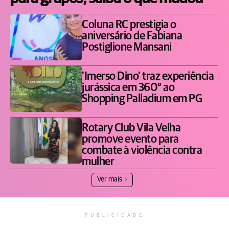
Coluna RC prestigia o
aniversário de Fabiana
Postiglione Mansani
'Imerso Dino' traz experiência
jurássica em 360° ao
Shopping Palladium em PG
Rotary Club Vila Velha
promove evento para
combate à violência contra
mulher
Ver mais
PUBLICIDADE