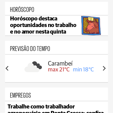
HORÓSCOPO
Horóscopo destaca
oportunidades no trabalho
e no amor nesta quinta
PREVISÃO DO TEMPO
Carambeí
in 19°C
max 21°C
min 18°C
EMPREGOS
Trabalhe como trabalhador